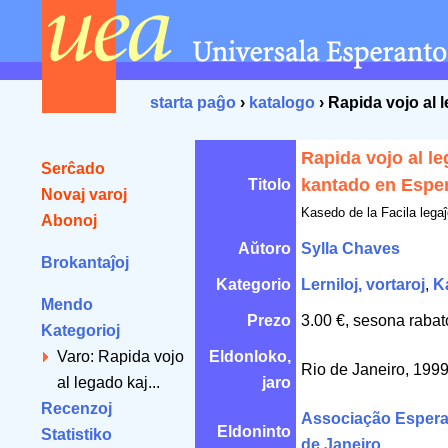
starta paĝo
›
katalogo
› Rapida vojo al 
Rapida vojo al le
Serĉado
kantado en Espe
Titolo
Novaj varoj
Kasedo de la Facila legaĵ
Abonoj
Aŭtoro
Sylla Chaves
Brokantaĵoj
Kategorio
Lerniloj, vortaroj
,
K
Mendo
Prezo
3.00 €, sesona rabat
Kategorioj
Varo: Rapida vojo
Eldonloko,
Rio de Janeiro, 199
al legado kaj...
jaro
Recenzoj
Associação Esperan
Eldoninto
Statistiko
de Janeiro