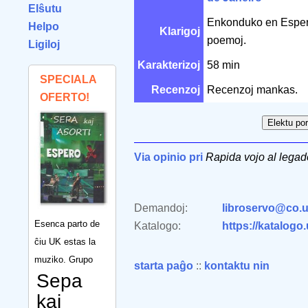
Elŝutu
Enkonduko en Espera
Helpo
Klarigoj
poemoj.
Ligiloj
Karakterizoj
58 min
SPECIALA
Recenzoj
Recenzoj mankas.
OFERTO!
Via opinio pri
Rapida vojo al legad
Demandoj:
libroservo@co.u
Esenca parto de
Katalogo:
https://katalogo
ĉiu UK estas la
muziko. Grupo
starta paĝo
::
kontaktu nin
Sepa
kaj