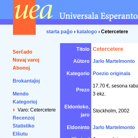
starta paĝo
›
katalogo
› Cetercetere
Cetercetere
Titolo
Serĉado
Novaj varoj
Aŭtoro
Jarlo Martelmonto
Abonoj
Kategorio
Poezio originala
Brokantaĵoj
17.70 €, sesona rab
Prezo
Mendo
3 ekz.
Kategorioj
Eldonloko,
Varo: Cetercetere
Stockholm, 2002
jaro
Recenzoj
Statistiko
Eldoninto
Jarlo Martelmonto
Elŝutu