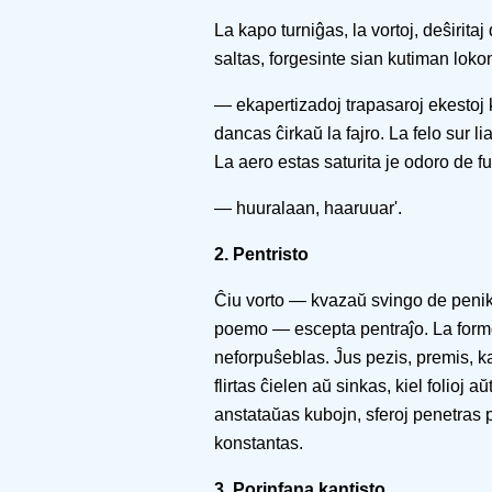
La kapo turniĝas, la vortoj, deŝiritaj d
saltas, forgesinte sian kutiman loko
— ekapertizadoj trapasaroj ekestoj
dancas ĉirkaŭ la fajro. La felo sur li
La aero estas saturita je odoro de f
— huuralaan, haaruuar'.
2. Pentristo
Ĉiu vorto — kvazaŭ svingo de penik
poemo — escepta pentraĵo. La formoj 
neforpuŝeblas. Ĵus pezis, premis, k
flirtas ĉielen aŭ sinkas, kiel folioj 
anstataŭas kubojn, sferoj penetras 
konstantas.
3. Porinfana kantisto