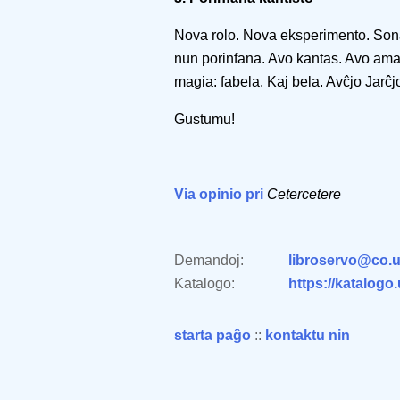
Nova rolo. Nova eksperimento. Son
nun porinfana. Avo kantas. Avo ama
magia: fabela. Kaj bela. Avĉjo Jarĉj
Gustumu!
Via opinio pri
Cetercetere
Demandoj:
libroservo@co.u
Katalogo:
https://katalogo
starta paĝo
::
kontaktu nin