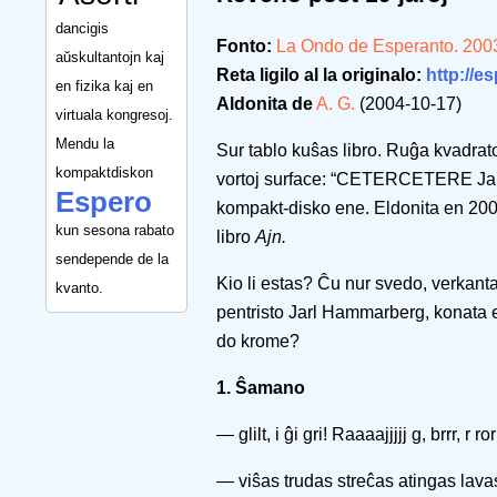
dancigis
Fonto:
La Ondo de Esperanto. 200
aŭskultantojn kaj
Reta ligilo al la originalo:
http://e
en fizika kaj en
Aldonita de
A. G.
(2004-10-17)
virtuala kongresoj.
Mendu la
Sur tablo kuŝas libro. Ruĝa kvadrato
kompaktdiskon
vortoj surface: “CETERCETERE Jarl
Espero
kompakt-disko ene. Eldonita en 200
kun sesona rabato
libro
Ajn.
sendepende de la
Kio li estas? Ĉu nur svedo, verkant
kvanto.
pentristo Jarl Hammarberg, konata 
do krome?
1. Ŝamano
— glilt, i ĝi gri! Raaaajjjjj g, brrr, r
— viŝas trudas streĉas atingas lavas