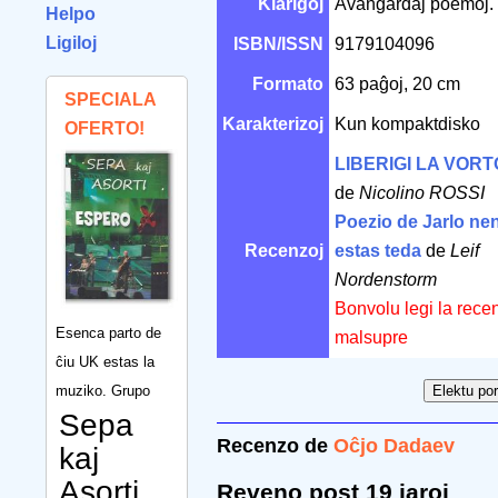
Klarigoj
Avangardaj poemoj.
Helpo
Ligiloj
ISBN/ISSN
9179104096
Formato
63 paĝoj, 20 cm
SPECIALA
Karakterizoj
Kun kompaktdisko
OFERTO!
LIBERIGI LA VORTO
de
Nicolino ROSSI
Poezio de Jarlo ne
Recenzoj
estas teda
de
Leif
Nordenstorm
Bonvolu legi la rece
Esenca parto de
malsupre
ĉiu UK estas la
muziko. Grupo
Sepa
Recenzo de
Oĉjo Dadaev
kaj
Asorti
Reveno post 19 jaroj