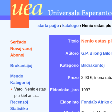
starta paĝo
›
katalogo
› Nenio estas plu
Nenio estas pl
Titolo
Serĉado
Novaj varoj
Aŭtoro
G.P. Bilong Bilo
Abonoj
Kategorio
Bildrakontoj
Brokantaĵoj
Mendo
Prezo
3.90 €, triona ra
Kategorioj
Varo: Nenio estas
Eldonloko, jaro
1997
plu kiel anta...
Recenzoj
Eldoninto
Fondaĵo Afriko
Statistiko