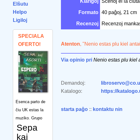
Klarigoj
Scenoj el la ĉiut
Elŝutu
Helpo
Formato
40 paĝoj, 21 cm
Ligiloj
Recenzoj
Recenzoj manka
SPECIALA
Atenton
, "Nenio estas plu kiel ant
OFERTO!
Via opinio pri
Nenio estas plu kiel
Demandoj:
libroservo@co.u
Katalogo:
https://katalogo
Esenca parto de
starta paĝo
::
kontaktu nin
ĉiu UK estas la
muziko. Grupo
Sepa
kaj