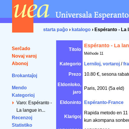
starta paĝo
›
katalogo
› Espéranto - La 
Espéranto - La lan
Serĉado
Titolo
Méthode 11
Novaj varoj
Abonoj
Kategorio
Lerniloj, vortaroj
/
fr
Prezo
10.80 €, sesona rabat
Brokantaĵoj
Eldonloko,
Mendo
Paris, 2001 (5a eld)
jaro
Kategorioj
Eldoninto
Espéranto-France
Varo: Espéranto -
La langue in...
Rapida metodo en 11 le
Klarigoj
Recenzoj
kun akompana sonbe
Statistiko