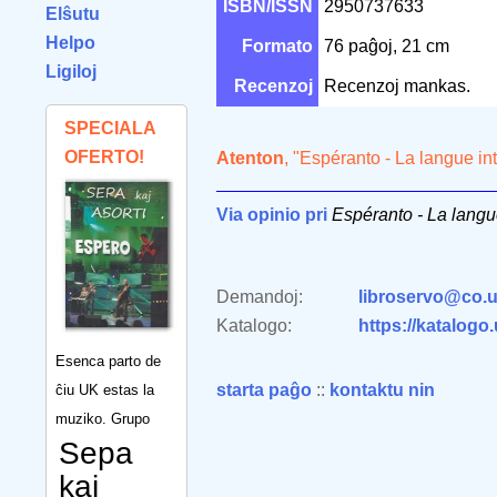
ISBN/ISSN
2950737633
Elŝutu
Helpo
Formato
76 paĝoj, 21 cm
Ligiloj
Recenzoj
Recenzoj mankas.
SPECIALA
OFERTO!
Atenton
, "Espéranto - La langue in
Via opinio pri
Espéranto - La langu
Demandoj:
libroservo@co.u
Katalogo:
https://katalogo
Esenca parto de
starta paĝo
::
kontaktu nin
ĉiu UK estas la
muziko. Grupo
Sepa
kaj