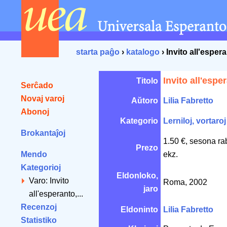
starta paĝo
›
katalogo
› Invito all'esper
Invito all'espe
Titolo
Serĉado
Novaj varoj
Aŭtoro
Lilia Fabretto
Abonoj
Kategorio
Lerniloj, vortaroj
Brokantaĵoj
1.50 €, sesona ra
Prezo
Mendo
ekz.
Kategorioj
Eldonloko,
Varo: Invito
Roma, 2002
jaro
all'esperanto,...
Recenzoj
Eldoninto
Lilia Fabretto
Statistiko