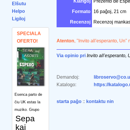
Klarigoj
Prezento de Esper
Elŝutu
Helpo
Formato
16 paĝoj, 21 cm
Ligiloj
Recenzoj
Recenzoj mankas
SPECIALA
Atenton
, "Invito all'esperanto, Un"
OFERTO!
Via opinio pri
Invito all'esperanto, 
Demandoj:
libroservo@co.u
Katalogo:
https://katalogo
Esenca parto de
starta paĝo
::
kontaktu nin
ĉiu UK estas la
muziko. Grupo
Sepa
kaj