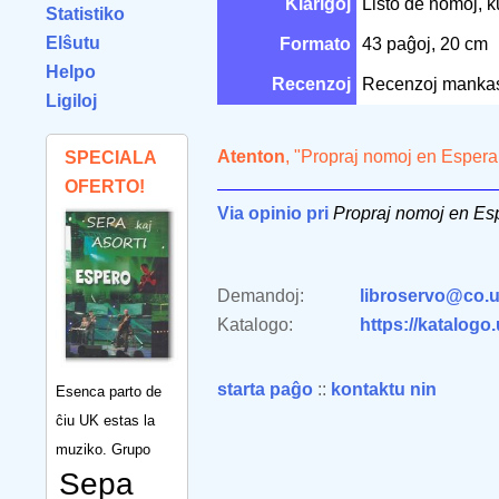
Klarigoj
Listo de nomoj, k
Statistiko
Elŝutu
Formato
43 paĝoj, 20 cm
Helpo
Recenzoj
Recenzoj manka
Ligiloj
Atenton
, "Propraj nomoj en Espera
SPECIALA
OFERTO!
Via opinio pri
Propraj nomoj en Es
Demandoj:
libroservo@co.u
Katalogo:
https://katalogo
starta paĝo
::
kontaktu nin
Esenca parto de
ĉiu UK estas la
muziko. Grupo
Sepa