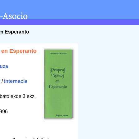
en Esperanto
 en Esperanto
ouza
j
/
internacia
bato ekde 3 ekz.
1996