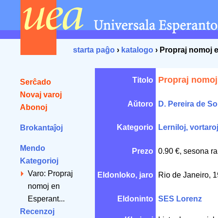
starta paĝo
›
katalogo
› Propraj nomoj 
Propraj nomoj
Titolo
Serĉado
Novaj varoj
Aŭtoro
D. Pereira de S
Abonoj
Kategorio
Lerniloj, vortaro
Brokantaĵoj
Mendo
Prezo
0.90 €, sesona ra
Kategorioj
Varo: Propraj
Eldonloko, jaro
Rio de Janeiro, 
nomoj en
Esperant...
Eldoninto
SES Lorenz
Recenzoj