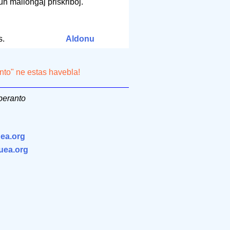
un mallongaj priskriboj.
s.
Aldonu
nto" ne estas havebla!
peranto
ea.org
.uea.org