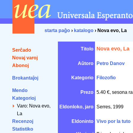
starta paĝo
›
katalogo
› Nova evo, La
Nova evo, La
Titolo
Serĉado
Novaj varoj
Aŭtoro
Petro Danov
Abonoj
Kategorio
Filozofio
Brokantaĵoj
Mendo
Prezo
5.40 €, sesona ra
Kategorioj
Varo: Nova evo,
Eldonloko, jaro
Serres, 1999
La
Recenzoj
Eldoninto
Vivo por la tuto
Statistiko