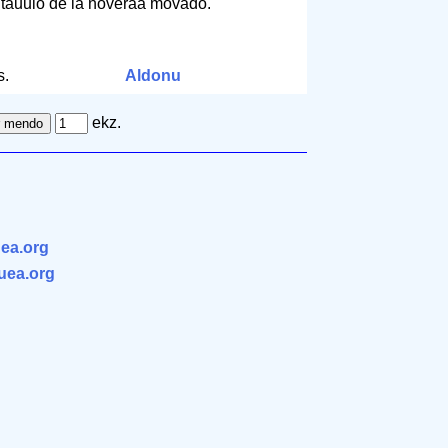
antaŭulo de la noveraa movado.
s.
Aldonu
ekz.
ea.org
.uea.org