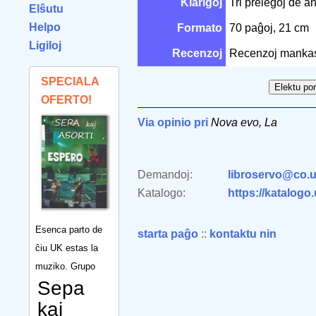
Klarigoj
Tri prelegoj de 
Elŝutu
Helpo
Formato
70 paĝoj, 21 cm
Ligiloj
Recenzoj
Recenzoj manka
SPECIALA
OFERTO!
Via opinio pri
Nova evo, La
Demandoj:
libroservo@co.u
Katalogo:
https://katalogo
Esenca parto de
starta paĝo
::
kontaktu nin
ĉiu UK estas la
muziko. Grupo
Sepa
kaj