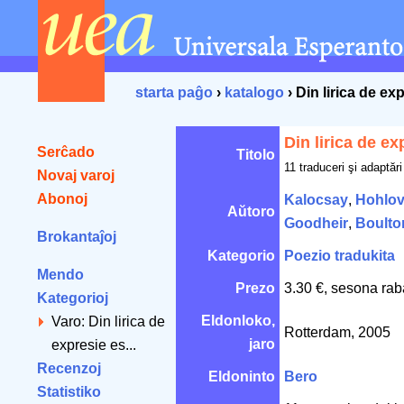
starta paĝo
›
katalogo
› Din lirica de e
Din lirica de e
Serĉado
Titolo
11 traduceri şi adaptă
Novaj varoj
Abonoj
Kalocsay
,
Hohlo
Aŭtoro
Goodheir
,
Boulto
Brokantaĵoj
Kategorio
Poezio tradukita
Mendo
Prezo
3.30 €, sesona rab
Kategorioj
Eldonloko,
Varo: Din lirica de
Rotterdam, 2005
jaro
expresie es...
Recenzoj
Eldoninto
Bero
Statistiko