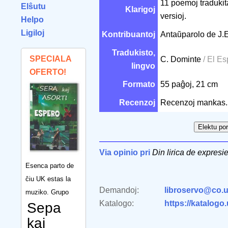
11 poemoj tradukita
Elŝutu
Klarigoj
versioj.
Helpo
Ligiloj
Kontribuantoj
Antaŭparolo de J.
Tradukisto,
SPECIALA
C. Dominte
/ El E
lingvo
OFERTO!
Formato
55 paĝoj, 21 cm
Recenzoj
Recenzoj mankas.
Via opinio pri
Din lirica de expresi
Esenca parto de
ĉiu UK estas la
Demandoj:
libroservo@co.u
muziko. Grupo
Katalogo:
https://katalogo
Sepa
kaj