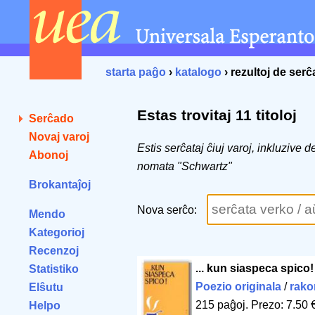
starta paĝo
›
katalogo
› rezultoj de ser
Estas trovitaj 11 titoloj
Serĉado
Novaj varoj
Estis serĉataj ĉiuj varoj, inkluzive 
Abonoj
nomata "Schwartz"
Brokantaĵoj
Nova serĉo:
Mendo
Kategorioj
Recenzoj
... kun siaspeca spico!
Statistiko
Poezio originala
/
rako
Elŝutu
215 paĝoj
.
Prezo: 7.50 
Helpo