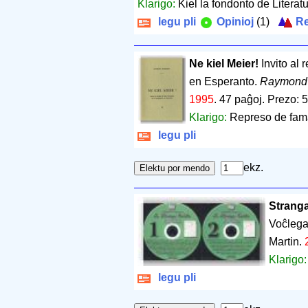
Klarigo:
Kiel la fondonto de Literat
legu pli
Opinioj
(1)
Re
Ne kiel Meier!
Invito al 
en Esperanto.
Raymond 
1995
.
47 paĝoj
.
Prezo: 5
Klarigo:
Represo de fama 
legu pli
ekz.
Stranga
Voĉlega
Martin.
Klarigo
legu pli