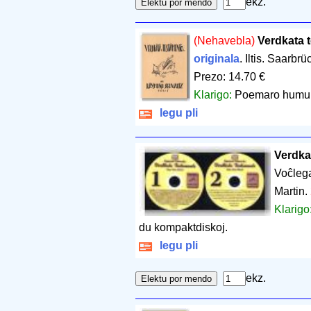
ekz.
(Nehavebla)
Verdkata 
originala
. Iltis. Saarbr
Prezo: 14.70 €
Klarigo:
Poemaro humura
legu pli
Verdka
Voĉleg
Martin.
Klarigo
du kompaktdiskoj.
legu pli
ekz.