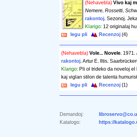
(Nehavebla)
Vivo kaj 
Nemere, Rossetti, Schwa
rakontoj
. Sezonoj. Jek
Klarigo:
12 originalaj hu
legu pli
Recenzoj
(4)
(Nehavebla)
Vole... Novele
. 1971.
rakontoj
. Artur E. Iltis. Saarbrücke
Klarigo:
Pli ol trideko da noveloj el
kaj viglan stilon de talenta humuris
legu pli
Recenzoj
(1)
Demandoj:
libroservo@co.u
Katalogo:
https://katalogo