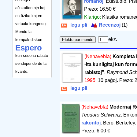
romanoj
. Edistudio. Pis
aŭskultantojn kaj
Prezo: 16.50 €
en fizika kaj en
Klarigo:
Klasika romaneg
virtuala kongresoj.
legu pli
Recenzoj
(1)
Mendu la
ekz.
kompaktdiskon
Espero
kun sesona rabato
(Nehavebla)
Kompleta i
sendepende de la
-ita kunligitaj kun for
kvanto.
rabistoj"
.
Raymond Sch
1995
.
10 paĝoj
.
Prezo: 2
legu pli
(Nehavebla)
Modernaj R
Teodoro Schwartz
. Enko
rakontoj
. Bero. Berkeley
Prezo: 6.00 €