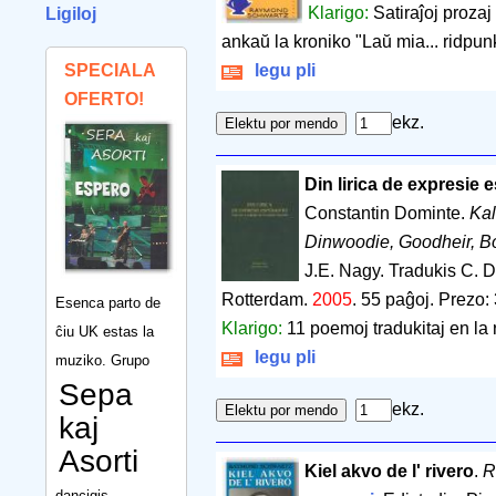
Klarigo:
Satiraĵoj prozaj
Ligiloj
ankaŭ la kroniko "Laŭ mia... ridpun
SPECIALA
legu pli
OFERTO!
ekz.
Din lirica de expresie 
Constantin Dominte.
Kal
Dinwoodie, Goodheir, Bo
J.E. Nagy. Tradukis C. 
Rotterdam.
2005
.
55 paĝoj
.
Prezo: 
Esenca parto de
Klarigo:
11 poemoj tradukitaj en la 
ĉiu UK estas la
legu pli
muziko. Grupo
Sepa
ekz.
kaj
Asorti
Kiel akvo de l' rivero
.
R
dancigis