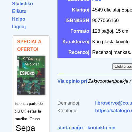
Statistiko
Klarigoj
4549 oficialaj Espe
Elŝutu
Helpo
ISBN/ISSN
9077066160
Ligiloj
Formato
123 paĝoj, 15 cm
SPECIALA
Karakterizoj
Kun plasta kovrilo
OFERTO!
Recenzoj
Recenzoj mankas.
Via opinio pri
Zakwoordenboekje / 
Demandoj:
libroservo@co.u
Esenca parto de
Katalogo:
https://katalogo
ĉiu UK estas la
muziko. Grupo
Sepa
starta paĝo
::
kontaktu nin