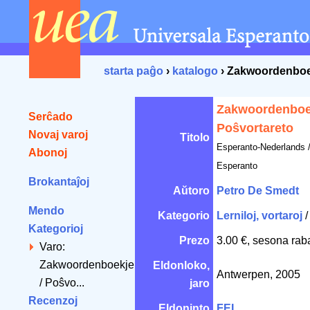
starta paĝo
›
katalogo
› Zakwoordenboek
Zakwoordenboek
Serĉado
Poŝvortareto
Novaj varoj
Titolo
Esperanto-Nederlands 
Abonoj
Esperanto
Brokantaĵoj
Aŭtoro
Petro De Smedt
Mendo
Kategorio
Lerniloj, vortaroj
Kategorioj
Prezo
3.00 €, sesona rab
Varo:
Zakwoordenboekje
Eldonloko,
Antwerpen, 2005
/ Poŝvo...
jaro
Recenzoj
Eldoninto
FEL