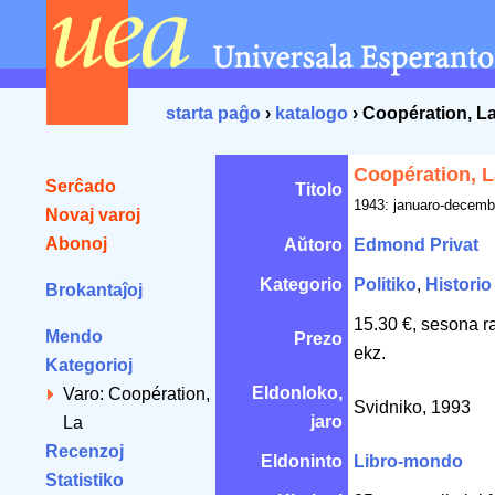
starta paĝo
›
katalogo
› Coopération, L
Coopération, L
Serĉado
Titolo
1943: januaro-decemb
Novaj varoj
Abonoj
Aŭtoro
Edmond Privat
Kategorio
Politiko
,
Historio
Brokantaĵoj
15.30 €, sesona r
Mendo
Prezo
ekz.
Kategorioj
Eldonloko,
Varo: Coopération,
Svidniko, 1993
jaro
La
Recenzoj
Eldoninto
Libro-mondo
Statistiko