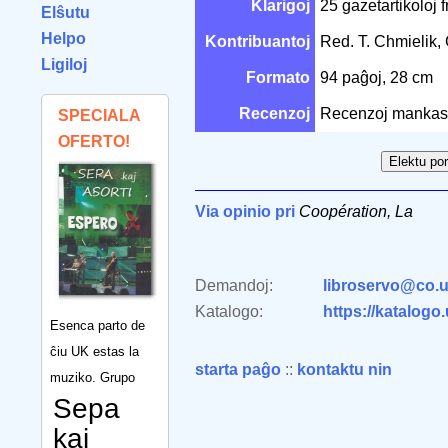
Klarigoj
25 gazetartikoloj f
Elŝutu
Helpo
Kontribuantoj
Red. T. Chmielik
Ligiloj
Formato
94 paĝoj, 28 cm
Recenzoj
Recenzoj mankas
SPECIALA
OFERTO!
Via opinio pri
Coopération, La
Demandoj:
libroservo@co.u
Katalogo:
https://katalogo
Esenca parto de
ĉiu UK estas la
starta paĝo
::
kontaktu nin
muziko. Grupo
Sepa
kaj