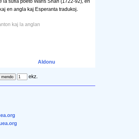
de la sufia poeto Waris Shah (1722-92), en
kaj en angla kaj Esperanta tradukoj.
nton kaj la anglan
Aldonu
ekz.
ea.org
.uea.org