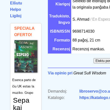
Selekto de eldiraĵoj 
Elŝutu
Klarigoj
la originala panĝaba 
Helpo
Ligiloj
Tradukisto,
S. Ahmad
/ En Espera
lingvo
SPECIALA
ISBN/ISSN
9698714030
OFERTO!
Formato
88 paĝoj, 21 cm
Recenzoj
Recenzoj mankas.
Via opinio pri
Great Sufi Wisdom
Esenca parto de
ĉiu UK estas la
Demandoj:
libroservo@co.u
muziko. Grupo
Katalogo:
https://katalogo
Sepa
kaj