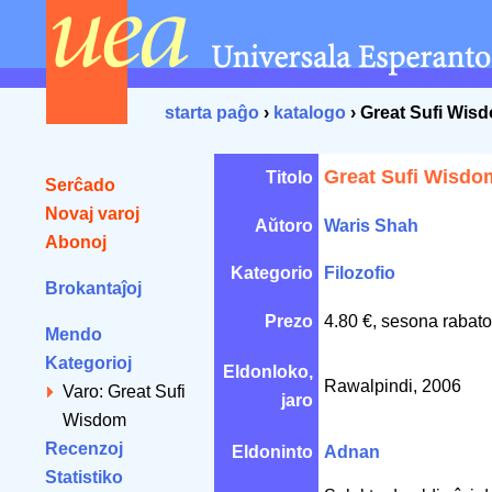
starta paĝo
›
katalogo
› Great Sufi Wis
Great Sufi Wisdo
Titolo
Serĉado
Novaj varoj
Aŭtoro
Waris Shah
Abonoj
Kategorio
Filozofio
Brokantaĵoj
Prezo
4.80 €, sesona rabato
Mendo
Kategorioj
Eldonloko,
Rawalpindi, 2006
Varo: Great Sufi
jaro
Wisdom
Recenzoj
Eldoninto
Adnan
Statistiko