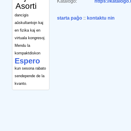
Katalogo:
https://katalogo
Asorti
dancigis
starta paĝo
::
kontaktu nin
aŭskultantojn kaj
en fizika kaj en
virtuala kongresoj.
Mendu la
kompaktdiskon
Espero
kun sesona rabato
sendepende de la
kvanto.