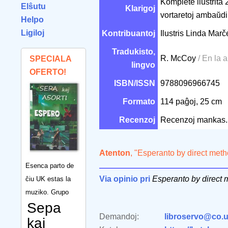
Komplete ilustrita
Elŝutu
Klarigoj
vortaretoj ambaŭdir
Helpo
Ligiloj
Kontribuantoj
Ilustris Linda Mar
Tradukisto,
R. McCoy
/ En la 
SPECIALA
lingvo
OFERTO!
ISBN/ISSN
9788096966745
Formato
114 paĝoj, 25 cm
Recenzoj
Recenzoj mankas.
Atenton
, "Esperanto by direct met
Esenca parto de
Via opinio pri
Esperanto by direct
ĉiu UK estas la
muziko. Grupo
Sepa
Demandoj:
libroservo@co.u
kaj