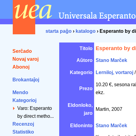
starta paĝo
›
katalogo
› Esperanto by d
Esperanto by d
Titolo
Serĉado
Novaj varoj
Aŭtoro
Stano Marček
Abonoj
Kategorio
Lerniloj, vortaroj
Brokantaĵoj
10.20 €, sesona ra
Prezo
Mendo
ekz.
Kategorioj
Eldonloko,
Varo: Esperanto
Martin, 2007
jaro
by direct metho...
Recenzoj
Eldoninto
Stano Marček
Statistiko