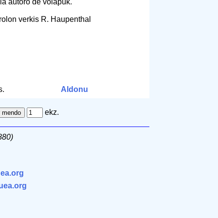
la aŭtoro de volapük.
rolon verkis R. Haupenthal
s.
Aldonu
ekz.
880)
ea.org
.uea.org