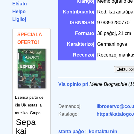
Klarigoj
Membiografio de 
Elŝutu
Helpo
Kontribuantoj
Red. kaj antaŭpa
Ligiloj
ISBN/ISSN
9783932807701
Formato
38 paĝoj, 21 cm
SPECIALA
OFERTO!
Karakterizoj
Germanlingva
Recenzoj
Recenzoj manka
Via opinio pri
Meine Biographie (1
Esenca parto de
ĉiu UK estas la
Demandoj:
libroservo@co.u
muziko. Grupo
Katalogo:
https://katalogo
Sepa
kaj
starta paĝo
::
kontaktu nin