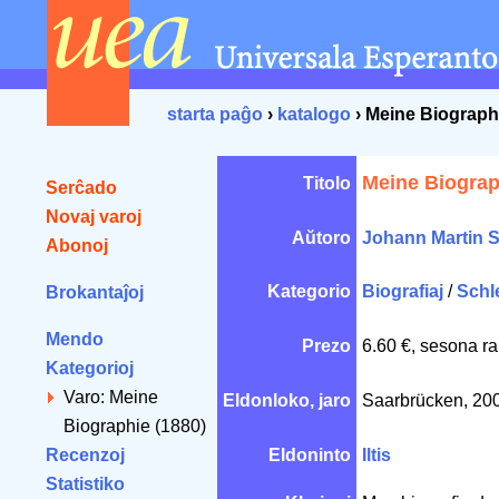
starta paĝo
›
katalogo
› Meine Biograph
Meine Biograp
Titolo
Serĉado
Novaj varoj
Aŭtoro
Johann Martin S
Abonoj
Kategorio
Biografiaj
/
Schl
Brokantaĵoj
Mendo
Prezo
6.60 €, sesona ra
Kategorioj
Varo: Meine
Eldonloko, jaro
Saarbrücken, 20
Biographie (1880)
Recenzoj
Eldoninto
Iltis
Statistiko