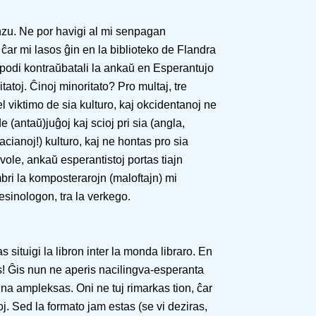
nzu. Ne por havigi al mi senpagan
 ĉar mi lasos ĝin en la biblioteko de Flandra
podi kontraŭbatali la ankaŭ en Esperantujo
atoj. Ĉinoj minoritato? Pro multaj, tre
 iel viktimo de sia kulturo, kaj okcidentanoj ne
e (antaŭ)juĝoj kaj scioj pri sia (angla,
acianoj!) kulturo, kaj ne hontas pro sia
evole, ankaŭ esperantistoj portas tiajn
bri la komposterarojn (maloftajn) mi
nesinologon, tra la verkego.
as situigi la libron inter la monda libraro. En
! Ĝis nun ne aperis nacilingva-esperanta
 ĉina ampleksas. Oni ne tuj rimarkas tion, ĉar
j. Sed la formato jam estas (se vi deziras,