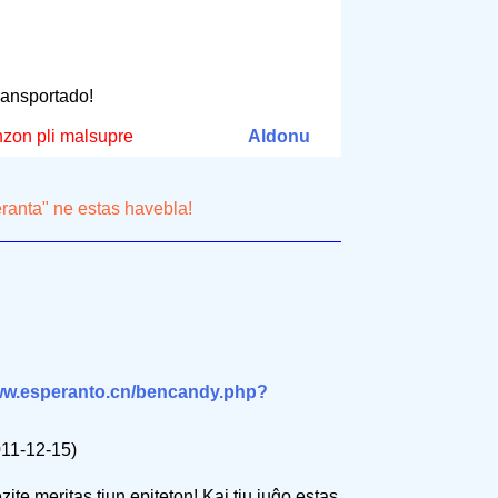
transportado!
nzon pli malsupre
Aldonu
eranta" ne estas havebla!
www.esperanto.cn/bencandy.php?
11-12-15)
ite meritas tiun epiteton! Kaj tiu juĝo estas