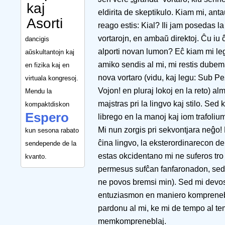
kaj
eldirita de skeptikulo. Kiam mi, anta
Asorti
reago estis: Kial? Ili jam posedas l
vortarojn, en ambaŭ direktoj. Ĉu iu 
dancigis
alporti novan lumon? Eĉ kiam mi legi
aŭskultantojn kaj
amiko sendis al mi, mi restis dubema.
en fizika kaj en
nova vortaro (vidu, kaj legu: Sub P
virtuala kongresoj.
Vojon! en pluraj lokoj en la reto) al
Mendu la
majstras pri la lingvo kaj stilo. Se
kompaktdiskon
Espero
librego en la manoj kaj iom trafolium
Mi nun zorgis pri sekvontjara neĝo! 
kun sesona rabato
ĉina lingvo, la eksterordinarecon de
sendepende de la
estas okcidentano mi ne suferos tro
kvanto.
permesus sufĉan fanfaronadon, sed 
ne povos bremsi min). Sed mi devos
entuziasmon en maniero komprenebl
pardonu al mi, ke mi de tempo al temp
memkompreneblaj.