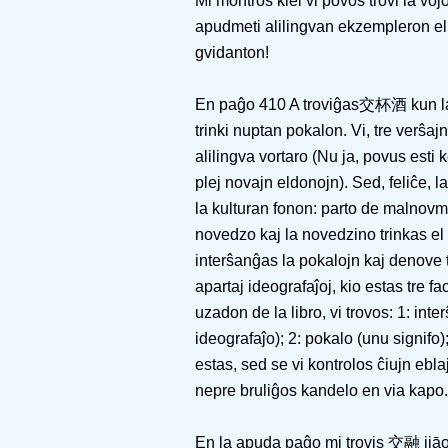
Mi montros kiel vi povos trovi la voj
apudmeti alilingvan ekzempleron el l
gvidanton!
En paĝo 410 A troviĝas交杯酒 kun la p
trinki nuptan pokalon. Vi, tre verŝaj
alilingva vortaro (Nu ja, povus esti 
plej novajn eldonojn). Sed, feliĉe, 
la kulturan fonon: parto de malnov
novedzo kaj la novedzino trinkas el 
interŝanĝas la pokalojn kaj denove 
apartaj ideografaĵoj, kio estas tre fac
uzadon de la libro, vi trovos: 1: inte
ideografaĵo); 2: pokalo (unu signifo)
estas, sed se vi kontrolos ĉiujn ebla
nepre bruliĝos kandelo en via kapo.
En la apuda paĝo mi trovis 交融 jiāor