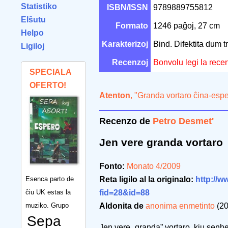
Statistiko
ISBN/ISSN
9789889755812
Elŝutu
Formato
1246 paĝoj, 27 cm
Helpo
Karakterizoj
Bind. Difektita dum 
Ligiloj
Recenzoj
Bonvolu legi la rece
SPECIALA
OFERTO!
Atenton
, "Granda vortaro ĉina-esp
Recenzo de
Petro Desmet'
Jen vere granda vortaro
Fonto:
Monato 4/2009
Esenca parto de
Reta ligilo al la originalo:
http://
ĉiu UK estas la
fid=28&id=88
muziko. Grupo
Aldonita de
anonima enmetinto
(20
Sepa
Jen vere „granda” vortaro, kiu senhez