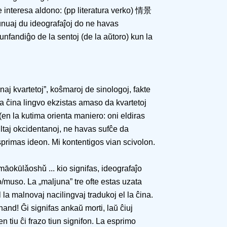
tre interesa aldono: (pp literatura verko) 情景
unuaj du ideografaĵoj do ne havas
kunfandiĝo de la sentoj (de la aŭtoro) kun la
inaj kvartetoj”, koŝmaroj de sinologoj, fakte
la ĉina lingvo ekzistas amaso da kvartetoj
(en la kutima orienta maniero: oni eldiras
stultaj okcidentanoj, ne havas sufĉe da
esprimas ideon. Mi kontentigos vian scivolon.
kūlǎoshǔ ... kio signifas, ideografaĵo
o/muso. La „maljuna” tre ofte estas uzata
l la malnovaj nacilingvaj tradukoj el la ĉina.
and! Ĝi signifas ankaŭ morti, laŭ ĉiuj
n tiu ĉi frazo tiun signifon. La esprimo