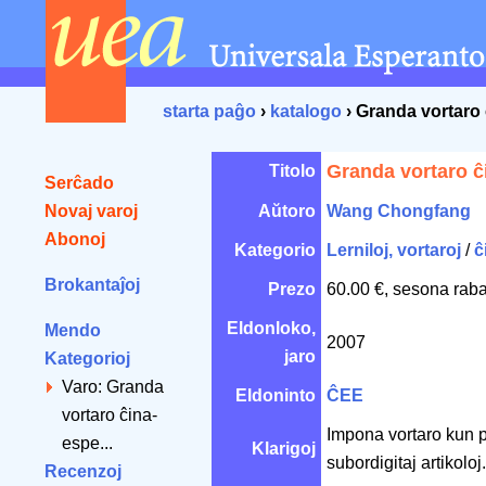
starta paĝo
›
katalogo
› Granda vortaro
Granda vortaro ĉ
Titolo
Serĉado
Novaj varoj
Aŭtoro
Wang Chongfang
Abonoj
Kategorio
Lerniloj, vortaroj
/
ĉ
Brokantaĵoj
Prezo
60.00 €, sesona raba
Eldonloko,
Mendo
2007
jaro
Kategorioj
Varo: Granda
Eldoninto
ĈEE
vortaro ĉina-
Impona vortaro kun pli
espe...
Klarigoj
subordigitaj artikoloj.
Recenzoj