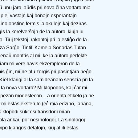
ŭ unu jaro, aŭdis pri nova ĉina vortaro mia
a plej vastajn kaj bonajn esperantajn
ĉino obstine fermis la okulojn kaj deziras
s la korelverŝojn de la aŭtoro, kiujn iu
 Tiuj tekstoj, rakontoj pri la estiĝo de la
eza Ŝarĝo, Tintil' Kamela Sonadas Tutan
menaŭ montris al mi, ke la aŭtoro perfekte
d kiam mi vere havis ekzempleron de la
is ĝin, mi ne plu zorgis pri pasintjara neĝo.
Kiel klarigi al la samideanaro senscia pri la
 la nova vortaro? Mi klopodos, kaj ĉar mi
 pezan modestecon. La orienta etiketo ja ne
mi estas eksterulo (eĉ mia edzino, japana,
 klopodi sukcesi transdoni mian
a ankaŭ por nesinologoj. La sinologoj
o klarigos detalojn, kiuj al ili estas