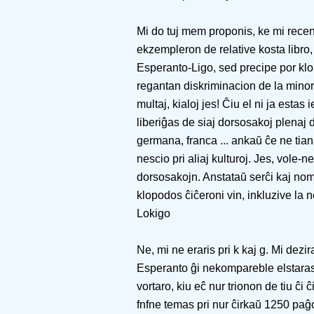
Mi do tuj mem proponis, ke mi rece
ekzempleron de relative kosta libro,
Esperanto-Ligo, sed precipe por klo
regantan diskriminacion de la minorit
multaj, kialoj jes! Ĉiu el ni ja estas
liberiĝas de siaj dorsosakoj plenaj d
germana, franca ... ankaŭ ĉe ne tian
nescio pri aliaj kulturoj. Jes, vole-n
dorsosakojn. Anstataŭ serĉi kaj nom
klopodos ĉiĉeroni vin, inkluzive la 
Lokigo
Ne, mi ne eraris pri k kaj g. Mi dezir
Esperanto ĝi nekompareble elstaras
vortaro, kiu eĉ nur trionon de tiu ĉi
fnfne temas pri nur ĉirkaŭ 1250 paĝo