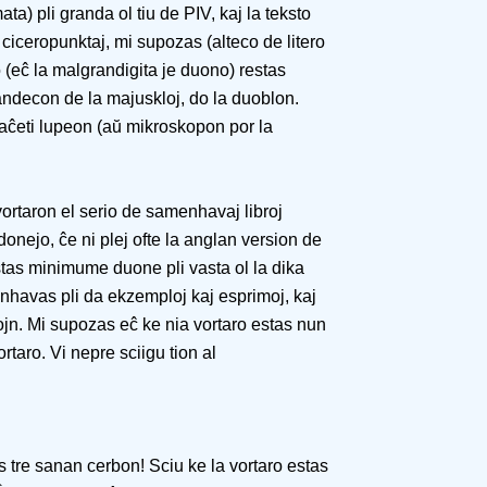
a) pli granda ol tiu de PIV, kaj la teksto
 ciceropunktaj, mi supozas (alteco de litero
(eĉ la malgrandigita je duono) restas
randecon de la majuskloj, do la duoblon.
 aĉeti lupeon (aŭ mikroskopon por la
ortaron el serio de samenhavaj libroj
onejo, ĉe ni plej ofte la anglan version de
tas minimume duone pli vasta ol la dika
enhavas pli da ekzemploj kaj esprimoj, kaj
ojn. Mi supozas eĉ ke nia vortaro estas nun
rtaro. Vi nepre sciigu tion al
tre sanan cerbon! Sciu ke la vortaro estas