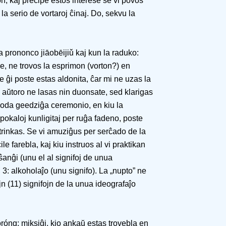
on, kaj precipe estos interese se vi povos
a serio de vortaroj ĉinaj. Do, sekvu la
rononco jiāobēijiǔ kaj kun la raduko:
ne, ne trovos la esprimon (vorton?) en
ke ĝi poste estas aldonita, ĉar mi ne uzas la
la aŭtoro ne lasas nin duonsate, sed klarigas
moda geedziĝa ceremonio, en kiu la
pokaloj kunligitaj per ruĝa fadeno, poste
trinkas. Se vi amuziĝus per serĉado de la
ile farebla, kaj kiu instruos al vi praktikan
rŝanĝi (unu el al signifoj de unua
; 3: alkoholaĵo (unu signifo). La „nupto” ne
jn (11) signifojn de la unua ideografaĵo
óng: miksiĝi, kio ankaŭ estas trovebla en