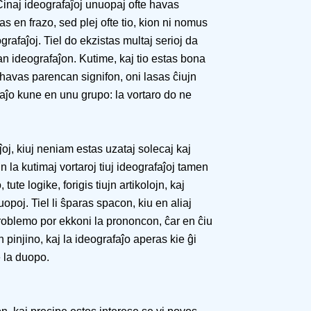
 Ĉinaj ideografaĵoj unuopaj ofte havas
as en frazo, sed plej ofte tio, kion ni nomus
grafaĵoj. Tiel do ekzistas multaj serioj da
n ideografaĵon. Kutime, kaj tio estas bona
e havas parencan signifon, oni lasas ĉiujn
ĵo kune en unu grupo: la vortaro do ne
ĵoj, kiuj neniam estas uzataj solecaj kaj
la kutimaj vortaroj tiuj ideografaĵoj tamen
ute logike, forigis tiujn artikolojn, kaj
uopoj. Tiel li ŝparas spacon, kiu en aliaj
problemo por ekkoni la prononcon, ĉar en ĉiu
n pinjino, kaj la ideografaĵo aperas kie ĝi
 la duopo.