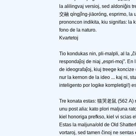
la alilingvaj versioj, sed aldoniĝis 
交融 qíngjǐng-jiāoróng, esprimo, la 
prononcon indikita, kiu signifas: la 
fono de la naturo.
Kvartetoj
Tio kondukas nin, pli-malpli, al la „ĉ
respondaĵoj de niaj „espri-moj”. En 
de ideografaĵoj, kiuj treege koncize 
nur la kernon de la ideo ... kaj ni, 
inteligento por logike kompletigi!) 
Tre konata estas: 猫哭老鼠 (562 A) māo
unu post alia: kato plori maljuna rat
kiel honoriga prefkso, kiel vi scias e
Estas la maljuna/old de Old Shatterh
vortaroj, sed tamen ĉinoj ne sentas e