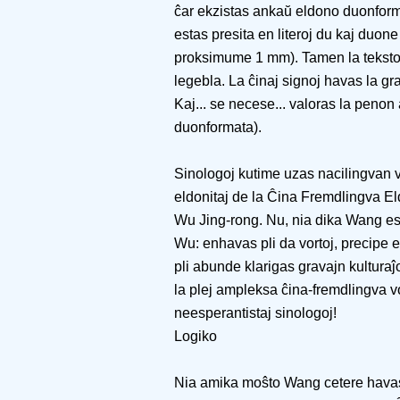
ĉar ekzistas ankaŭ eldono duonformat
estas presita en literoj du kaj duone
proksimume 1 mm). Tamen la teksto 
legebla. La ĉinaj signoj havas la g
Kaj... se necese... valoras la penon
duonformata).
Sinologoj kutime uzas nacilingvan v
eldonitaj de la Ĉina Fremdlingva Eld
Wu Jing-rong. Nu, nia dika Wang es
Wu: enhavas pli da vortoj, precipe 
pli abunde klarigas gravajn kulturaĵ
la plej ampleksa ĉina-fremdlingva vo
neesperantistaj sinologoj!
Logiko
Nia amika moŝto Wang cetere havas 