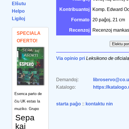
Elŝutu
Kontribuantoj
Komp. Edward O
Helpo
Ligiloj
Formato
20 paĝoj, 21 cm
Recenzoj
Recenzoj mankas
SPECIALA
OFERTO!
Via opinio pri
Leksikono de oficiala
Demandoj:
libroservo@co.u
Katalogo:
https://katalogo
Esenca parto de
ĉiu UK estas la
starta paĝo
::
kontaktu nin
muziko. Grupo
Sepa
kaj