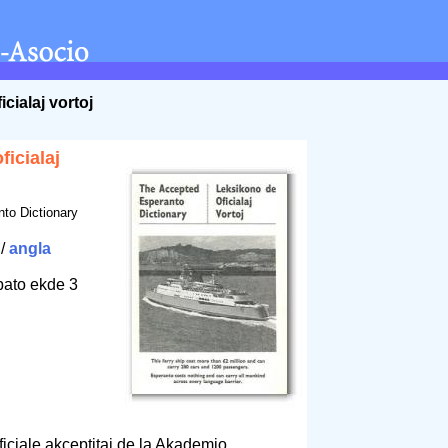
cialaj vortoj
ficialaj
to Dictionary
/
angla
bato ekde 3
oficiale akceptitaj de la Akademio.