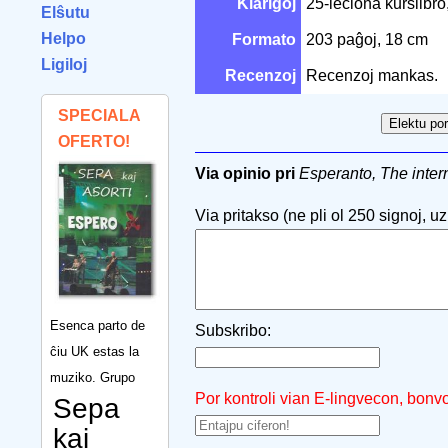
Klarigoj
25-leciona kurslibro
Elŝutu
Helpo
Formato
203 paĝoj, 18 cm
Ligiloj
Recenzoj
Recenzoj mankas.
SPECIALA
OFERTO!
Via opinio pri
Esperanto, The inte
Via pritakso (ne pli ol 250 signoj, uzu
Esenca parto de
Subskribo:
ĉiu UK estas la
muziko. Grupo
Por kontroli vian E-lingvecon, bonv
Sepa
kaj