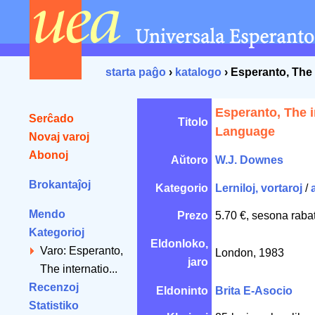
starta paĝo
›
katalogo
› Esperanto, The
Esperanto, The i
Serĉado
Titolo
Language
Novaj varoj
Abonoj
Aŭtoro
W.J. Downes
Brokantaĵoj
Kategorio
Lerniloj, vortaroj
/
Mendo
Prezo
5.70 €, sesona raba
Kategorioj
Eldonloko,
Varo: Esperanto,
London, 1983
jaro
The internatio...
Recenzoj
Eldoninto
Brita E-Asocio
Statistiko