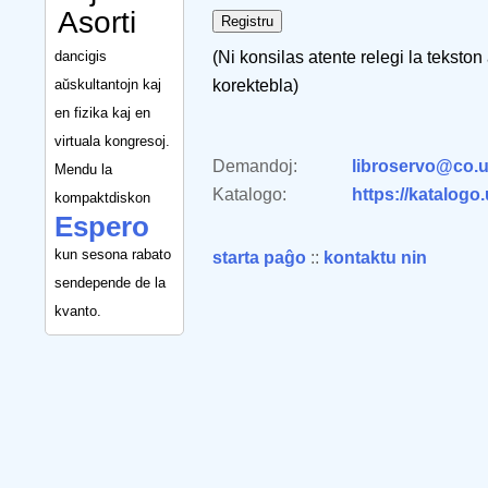
Asorti
dancigis
(Ni konsilas atente relegi la tekston
aŭskultantojn kaj
korektebla)
en fizika kaj en
virtuala kongresoj.
Demandoj:
libroservo@co.u
Mendu la
Katalogo:
https://katalogo
kompaktdiskon
Espero
kun sesona rabato
starta paĝo
::
kontaktu nin
sendepende de la
kvanto.