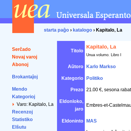
starta paĝo
›
katalogo
› Kapitalo, La
Kapitalo, La
Serĉado
Titolo
Unua volumo. Libro I
Novaj varoj
Abonoj
Aŭtoro
Karlo Markso
Brokantaĵoj
Kategorio
Politiko
Mendo
Prezo
21.00 €, sesona rabat
Kategorioj
Eldonloko,
Varo: Kapitalo, La
Embres-et-Castelmau
jaro
Recenzoj
Statistiko
Eldoninto
MAS
Elŝutu