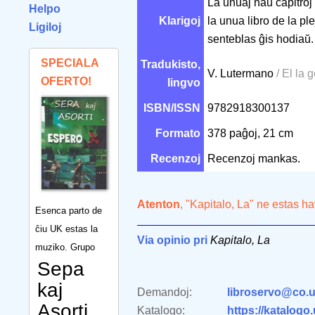
La unuaj naŭ ĉapitroj
Helpo
Klarigoj
la unua libro de la pl
Ligiloj
senteblas ĝis hodiaŭ.
SPECIALA
Tradukisto,
V. Lutermano
/ El la
OFERTO!
lingvo
ISBN/ISSN
9782918300137
Formato
378 paĝoj, 21 cm
Recenzoj
Recenzoj mankas.
Atenton
, "Kapitalo, La" ne estas h
Esenca parto de
ĉiu UK estas la
Via opinio pri
Kapitalo, La
muziko. Grupo
Sepa
kaj
Demandoj:
libroservo@co.u
Asorti
Katalogo:
https://katalogo