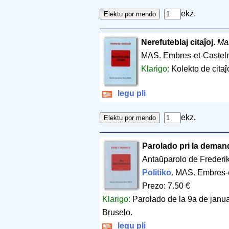
ekz.
Nerefuteblaj citaĵoj
.
Ma
MAS. Embres-et-Castel
Klarigo:
Kolekto de citaĵo
legu pli
ekz.
Parolado pri la deman
Antaŭparolo de Frederi
Politiko
. MAS. Embres-
Prezo: 7.50 €
Klarigo:
Parolado de la 9a de janu
Bruselo.
legu pli