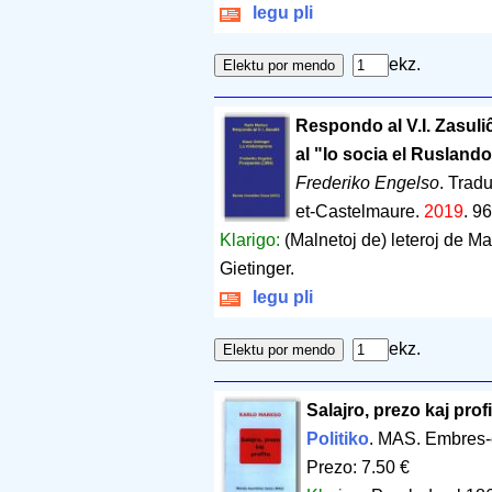
legu pli
ekz.
Respondo al V.I. Zasuli
al "Io socia el Rusland
Frederiko Engelso
. Trad
et-Castelmaure.
2019
.
96
Klarigo:
(Malnetoj de) leteroj de Ma
Gietinger.
legu pli
ekz.
Salajro, prezo kaj prof
Politiko
. MAS. Embres-
Prezo: 7.50 €