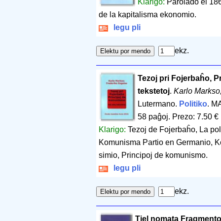
Klarigo:
Parolado el 186
de la kapitalisma ekonomio.
legu pli
ekz.
Tezoj pri Fojerbaĥo, P
tekstetoj
.
Karlo Markso
Lutermano.
Politiko
. M
58 paĝoj
.
Prezo: 7.50 €
Klarigo:
Tezoj de Fojerbaĥo, La poli
Komunisma Partio en Germanio, Kon
simio, Principoj de komunismo.
legu pli
ekz.
Tiel nomata Fragmento 