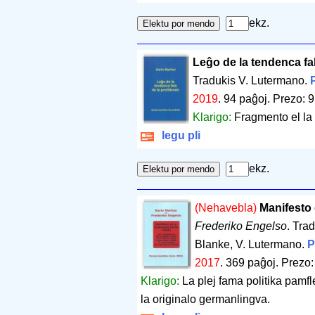
ekz.
Leĝo de la tendenca fal
Tradukis V. Lutermano.
2019
.
94 paĝoj
.
Prezo: 9
Klarigo:
Fragmento el la
legu pli
ekz.
(Nehavebla)
Manifesto 
Frederiko Engelso
. Trad
Blanke, V. Lutermano.
P
2017
.
369 paĝoj
.
Prezo:
Klarigo:
La plej fama politika pamf
la originalo germanlingva.