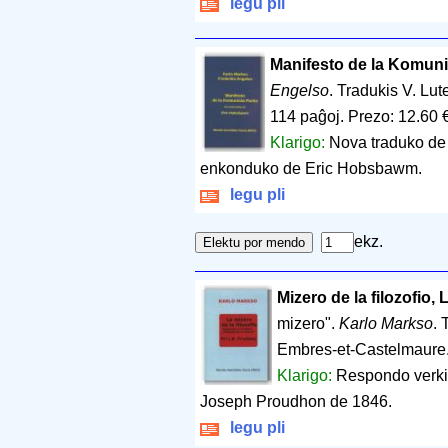
legu pli
Manifesto de la Komuni
Engelso
. Tradukis V. Lu
114 paĝoj
.
Prezo: 12.60 
Klarigo:
Nova traduko de 
enkonduko de Eric Hobsbawm.
legu pli
ekz.
Mizero de la filozofio, 
mizero".
Karlo Markso
. 
Embres-et-Castelmaure
Klarigo:
Respondo verkit
Joseph Proudhon de 1846.
legu pli