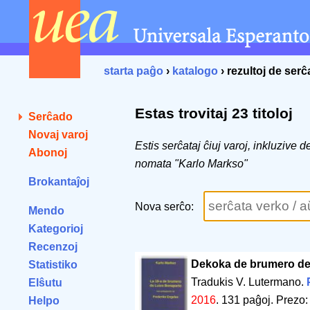
starta paĝo
›
katalogo
› rezultoj de ser
Estas trovitaj 23 titoloj
Serĉado
Novaj varoj
Estis serĉataj ĉiuj varoj, inkluzive 
Abonoj
nomata "Karlo Markso"
Brokantaĵoj
Nova serĉo:
Mendo
Kategorioj
Recenzoj
Dekoka de brumero de
Statistiko
Tradukis V. Lutermano.
Elŝutu
2016
.
131 paĝoj
.
Prezo:
Helpo