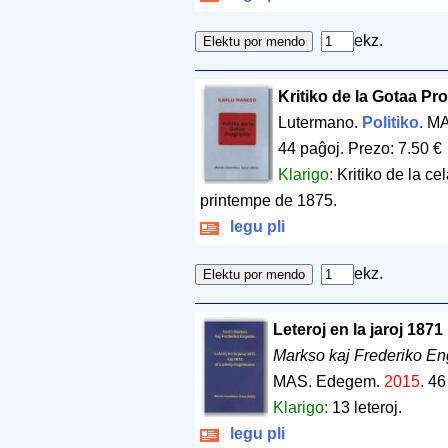
ekz.
Kritiko de la Gotaa P
Lutermano.
Politiko
. M
44 paĝoj
.
Prezo: 7.50 €
Klarigo:
Kritiko de la ce
printempe de 1875.
legu pli
ekz.
Leteroj en la jaroj 187
Markso kaj Frederiko En
MAS. Edegem.
2015
.
46
Klarigo:
13 leteroj.
legu pli