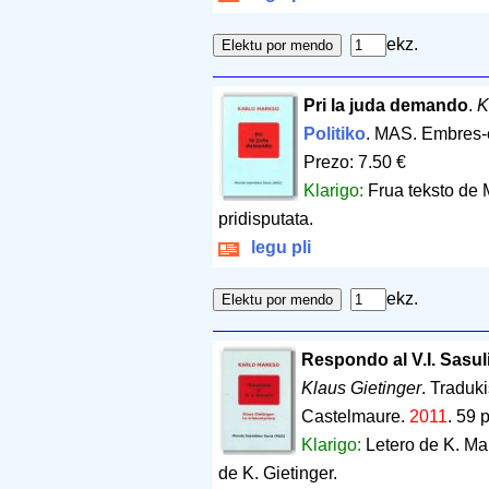
ekz.
Pri la juda demando
.
K
Politiko
. MAS. Embres-
Prezo: 7.50 €
Klarigo:
Frua teksto de M
pridisputata.
legu pli
ekz.
Respondo al V.I. Sasu
Klaus Gietinger
. Traduk
Castelmaure.
2011
.
59 
Klarigo:
Letero de K. Mar
de K. Gietinger.