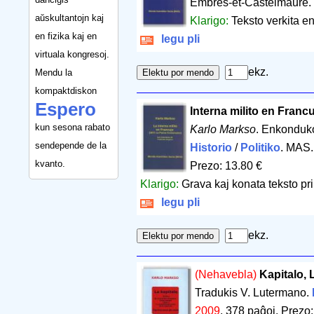
Embres-et-Castelmaure
aŭskultantojn kaj
Klarigo:
Teksto verkita e
en fizika kaj en
legu pli
virtuala kongresoj.
ekz.
Mendu la
kompaktdiskon
Espero
Interna milito en Francu
kun sesona rabato
Karlo Markso
. Enkonduko
sendepende de la
Historio
/
Politiko
. MAS
kvanto.
Prezo: 13.80 €
Klarigo:
Grava kaj konata teksto pr
legu pli
ekz.
(Nehavebla)
Kapitalo, 
Tradukis V. Lutermano.
2009
.
378 paĝoj
.
Prezo: