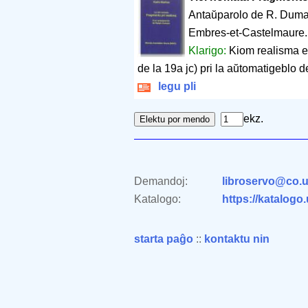
Antaŭparolo de R. Duma
Embres-et-Castelmaure
Klarigo:
Kiom realisma es
de la 19a jc) pri la aŭtomatigeblo d
legu pli
ekz.
Demandoj:
libroservo@co.u
Katalogo:
https://katalogo
starta paĝo
::
kontaktu nin