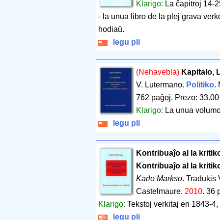
Klarigo:
La ĉapitroj 14-
- la unua libro de la plej grava verk
hodiaŭ.
legu pli
(Nehavebla)
Kapitalo, 
V. Lutermano.
Politiko
.
762 paĝoj
.
Prezo: 33.00
Klarigo:
La unua volumo 
legu pli
Kontribuaĵo al la kriti
Kontribuaĵo al la kriti
Karlo Markso
. Tradukis
Castelmaure.
2010
.
36 
Klarigo:
Tekstoj verkitaj en 1843-4,
legu pli