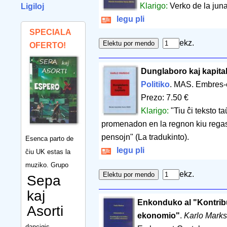
Klarigo:
Verko de la juna
Ligiloj
legu pli
SPECIALA
ekz.
OFERTO!
Dunglaboro kaj kapita
Politiko
. MAS. Embres-
Prezo: 7.50 €
Klarigo:
"Tiu ĉi teksto 
promenadon en la regnon kiu regas 
pensojn" (La tradukinto).
Esenca parto de
legu pli
ĉiu UK estas la
muziko. Grupo
ekz.
Sepa
kaj
Enkonduko al "Kontribuaĵ
Asorti
ekonomio"
.
Karlo Mark
dancigis