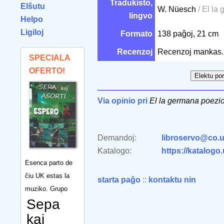
Tradukisto,
Elŝutu
W. Nüesch
/ El la
lingvo
Helpo
Ligiloj
Formato
138 paĝoj, 21 cm
Recenzoj
Recenzoj mankas.
SPECIALA
OFERTO!
Via opinio pri
El la germana poezi
Demandoj:
libroservo@co.u
Katalogo:
https://katalogo
Esenca parto de
ĉiu UK estas la
starta paĝo
::
kontaktu nin
muziko. Grupo
Sepa
kaj