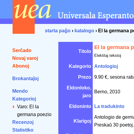
starta paĝo
›
katalogo
› El la germana p
El la germana 
Serĉado
Titolo
Elektitaj tekstoj
Novaj varoj
Abonoj
Kategorio
Antologioj
Prezo
9.90 €, sesona rab
Brokantaĵoj
Eldonloko,
Mendo
Berno, 2010
jaro
Kategorioj
Eldoninto
La tradukinto
Varo: El la
germana poezio
Antologio de germa
Klarigoj
Recenzoj
Preskaŭ 30 poetoj.
Statistiko