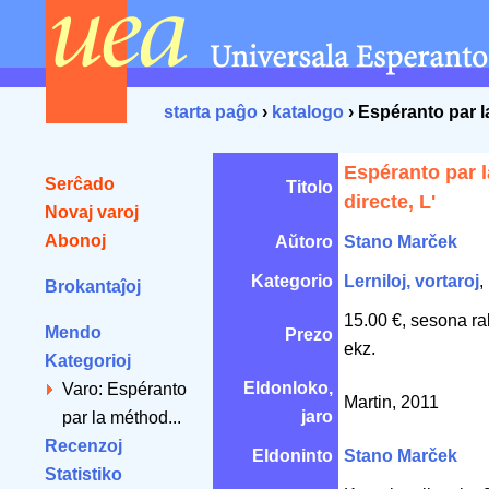
starta paĝo
›
katalogo
› Espéranto par l
Espéranto par 
Serĉado
Titolo
directe, L'
Novaj varoj
Abonoj
Aŭtoro
Stano Marček
Kategorio
Lerniloj, vortaroj
,
Brokantaĵoj
15.00 €, sesona ra
Mendo
Prezo
ekz.
Kategorioj
Eldonloko,
Varo: Espéranto
Martin, 2011
jaro
par la méthod...
Recenzoj
Eldoninto
Stano Marček
Statistiko