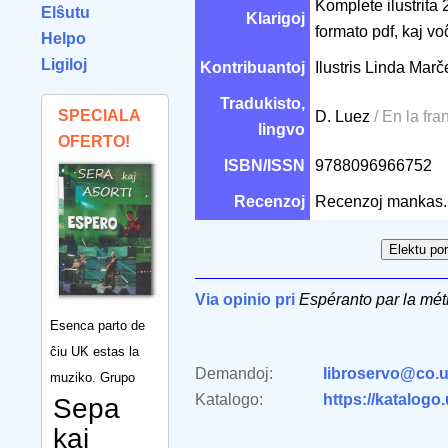
Komplete ilustrita 
Elŝutu
Klarigoj
formato pdf, kaj vo
Helpo
Ligiloj
Kontribuantoj
Ilustris Linda Mar
Tradukisto,
SPECIALA
D. Luez
/ En la fr
lingvo
OFERTO!
ISBN/ISSN
9788096966752
Recenzoj
Recenzoj mankas.
Via opinio pri
Espéranto par la méth
Esenca parto de
ĉiu UK estas la
Demandoj:
libroservo@co.u
muziko. Grupo
Katalogo:
https://katalogo
Sepa
kaj