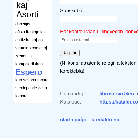
kaj
Subskribo:
Asorti
dancigis
Por kontroli vian E-lingvecon, bonv
aŭskultantojn kaj
en fizika kaj en
virtuala kongresoj.
Mendu la
(Ni konsilas atente relegi la tekston
kompaktdiskon
Espero
korektebla)
kun sesona rabato
sendepende de la
Demandoj:
libroservo@co.u
kvanto.
Katalogo:
https://katalogo
starta paĝo
::
kontaktu nin