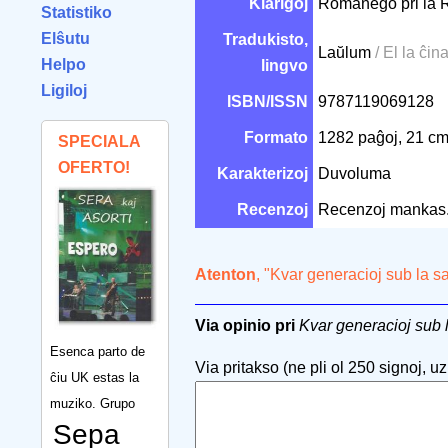
Klarigoj
Romanego pri la R
Statistiko
Elŝutu
Tradukisto,
Laŭlum
/ El la ĉin
Helpo
lingvo
Ligiloj
ISBN/ISSN
9787119069128
Formato
1282 paĝoj, 21 c
SPECIALA
OFERTO!
Karakterizoj
Duvoluma
Recenzoj
Recenzoj mankas
Atenton
, "Kvar generacioj sub la 
Via opinio pri
Kvar generacioj sub
Esenca parto de
Via pritakso (ne pli ol 250 signoj, uzu
ĉiu UK estas la
muziko. Grupo
Sepa