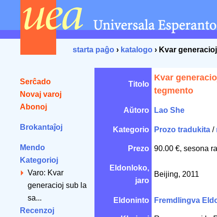
starta paĝo
›
katalogo
› Kvar generacio
Kvar generacio
Serĉado
Titolo
tegmento
Novaj varoj
Abonoj
Aŭtoro
Lao She
Brokantaĵoj
Kategorio
Prozo tradukita
/
Mendo
Prezo
90.00 €, sesona r
Kategorioj
Eldonloko,
Varo: Kvar
Beijing, 2011
jaro
generacioj sub la
sa...
Eldoninto
Fremdlingva Eld
Recenzoj