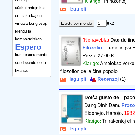
Klarigo:
Tri rakontoj.
aŭskultantojn kaj
legu pli
en fizika kaj en
ekz.
virtuala kongresoj.
Mendu la
kompaktdiskon
(Nehavebla)
Dao de jin
Espero
Filozofio
. Fremdlingva E
kun sesona rabato
Prezo: 27.00 €
sendepende de la
Klarigo:
Ampleksa verko k
kvanto.
filozofion de la ĉina popolo.
legu pli
Recenzoj
(1)
Dolĉa gusto de l' pac
Dang Dinh Dam.
Prozo
Eldonejo. Hanojo.
198
Klarigo:
Tri rakontoj el
legu pli