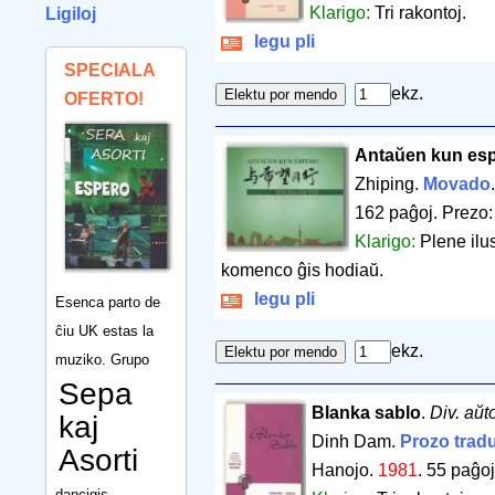
Klarigo:
Tri rakontoj.
Ligiloj
legu pli
SPECIALA
ekz.
OFERTO!
Antaŭen kun espe
Zhiping.
Movado
162 paĝoj
.
Prezo:
Klarigo:
Plene ilu
komenco ĝis hodiaŭ.
legu pli
Esenca parto de
ĉiu UK estas la
ekz.
muziko. Grupo
Sepa
Blanka sablo
.
Div. aŭt
kaj
Dinh Dam.
Prozo tradu
Asorti
Hanojo.
1981
.
55 paĝo
dancigis