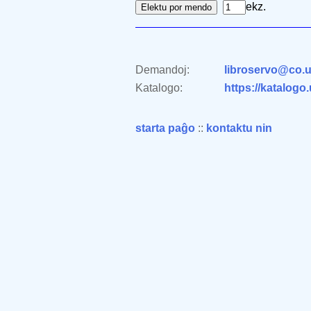
ekz.
Demandoj:
libroservo@co.u
Katalogo:
https://katalogo
starta paĝo
::
kontaktu nin