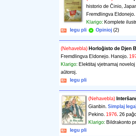
historio de Ĉinio, Japa
Fremdlingva Eldonejo.
Klarigo:
Komplete ilustri
legu pli
Opinioj
(2)
(Nehavebla)
Horloĝisto de Djen B
Fremdlingva Eldonejo. Hanojo.
19
Klarigo:
Elektitaj vjetnamaj novelo
aŭtoroj.
legu pli
(Nehavebla)
Interŝan
Gianbin.
Simplaj legaĵ
Pekino.
1976
.
26 paĝo
Klarigo:
Bildrakonto p
legu pli