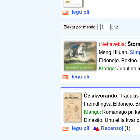
legu pli
ekz.
(Nehavebla)
Ŝtor
Meng Hijuan.
Simp
Eldonejo. Pekino.
Klarigo:
Junulino 
legu pli
Ĉe akvorando
. Traduki
Fremdlingva Eldonejo. Be
Klarigo:
Romanego pri ka
Dinastio. Unu el la kvar p
legu pli
Recenzoj
(1)