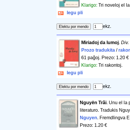
Klarigo:
Tri noveloj el 
legu pli
ekz.
Miriadoj da lumoj
.
Div.
Prozo tradukita
/
rakon
61 paĝoj
.
Prezo: 1.20 €
Klarigo:
Tri rakontoj.
legu pli
ekz.
Nguyēn Trãi
. Unu el la 
literaturo. Tradukis Ng
Nguyen
. Fremdlingva E
Prezo: 1.20 €