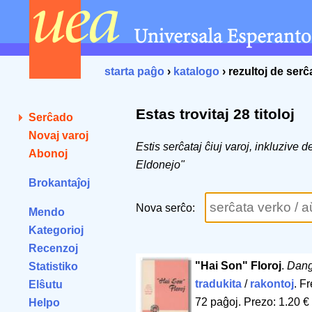
starta paĝo
›
katalogo
› rezultoj de ser
Estas trovitaj 28 titoloj
Serĉado
Novaj varoj
Estis serĉataj ĉiuj varoj, inkluzive 
Abonoj
Eldonejo"
Brokantaĵoj
Nova serĉo:
Mendo
Kategorioj
Recenzoj
"Hai Son" Floroj
.
Dang
Statistiko
tradukita
/
rakontoj
. F
Elŝutu
72 paĝoj
.
Prezo: 1.20 €
Helpo