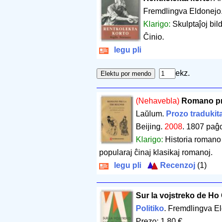
Fremdlingva Eldonejo
Klarigo:
Skulptaĵoj bi
Ĉinio.
legu pli
ekz.
(Nehavebla)
Romano pri 
Laŭlum.
Prozo tradukit
Beijing.
2008
.
1807 paĝ
Klarigo:
Historia romano 
popularaj ĉinaj klasikaj romanoj.
legu pli
Recenzoj
(1)
Sur la vojstreko de Ho
Politiko
. Fremdlingva E
Prezo: 1.80 €