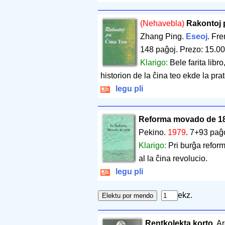
(Nehavebla)
Rakontoj 
Zhang Ping.
Eseoj
. Fr
148 paĝoj
.
Prezo: 15.00
Klarigo:
Bele farita libr
historion de la ĉina teo ekde la pr
legu pli
Reforma movado de 18
Pekino.
1979
.
7+93 paĝ
Klarigo:
Pri burĝa refor
al la ĉina revolucio.
legu pli
ekz.
Rentkolekta korto
. A