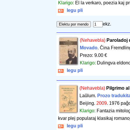
Klarigo:
El la verkaro, poezia kaj pr
legu pli
ekz.
(Nehavebla)
Paroladoj 
Movado
. Ĉina Fremdlin
Prezo: 9.00 €
Klarigo:
Dulingva eldono
legu pli
(Nehavebla)
Pilgrimo a
Laŭlum.
Prozo tradukit
Beijing.
2009
.
1976 paĝ
Klarigo:
Fantazia mitologi
kvar plej popularaj klasikaj romano
legu pli