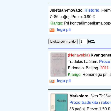
Jihetuan-movado
.
Historio
. Frem
7+86 paĝoj
.
Prezo: 0.90 €
Klarigo:
Pri kontraŭimperiisma pop
legu pli
ekz.
(Nehavebla)
Kvar gener
Tradukis Laŭlum.
Prozo 
Eldonejo. Beijing.
2011
.
Klarigo:
Romanego pri la
legu pli
Markoloro
.
Ngo Thi Ki
Prozo tradukita
/
rakon
88 paĝoj
.
Prezo: 1.50 €