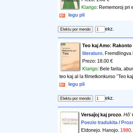
Klarigo:
Rememoroj pri ep
legu pli
ekz.
Teo kaj Amo: Rakonto 
literaturo
. Fremdlingva
Prezo: 18.00 €
Klarigo:
Bele farita, abun
teo kaj al la filmetkonkurso "Teo ka
legu pli
ekz.
Versaĵoj kaj prozo
.
Hô' 
Poezio tradukita
/
Prozo
Eldonejo. Hanojo.
1980