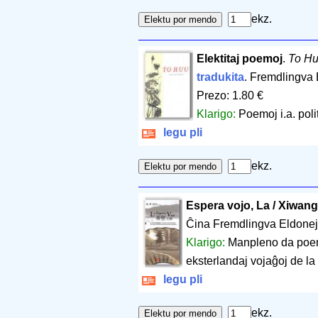
ekz.
Elektitaj poemoj
.
To H
tradukita
. Fremdlingva
Prezo: 1.80 €
Klarigo:
Poemoj i.a. poli
legu pli
ekz.
Espera vojo, La / Xiwang 
Ĉina Fremdlingva Eldone
Klarigo:
Manpleno da poemo
eksterlandaj vojaĝoj de la 
legu pli
ekz.