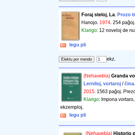
Foraj steloj, La
.
Prozo t
Hanojo.
1974
.
254 paĝoj
Klarigo:
12 noveloj de nu
legu pli
ekz.
(Nehavebla)
Granda vo
Lerniloj, vortaroj
/
ĉina
2015
.
1563 paĝoj
.
Prezo
Klarigo:
Impona vortaro,
ekzemploj.
legu pli
(Nehavebla)
Historio 