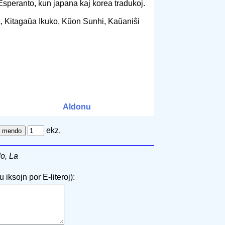
Esperanto, kun japana kaj korea tradukoj.
, Kitagaŭa Ikuko, Kŭon Sunhi, Kaŭaniŝi
Aldonu
ekz.
do, La
 iksojn por E-literoj):