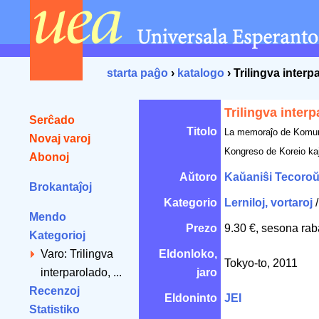
starta paĝo
›
katalogo
› Trilingva interp
Trilingva inter
Serĉado
Titolo
La memoraĵo de Komun
Novaj varoj
Kongreso de Koreio ka
Abonoj
Aŭtoro
Kaŭaniŝi Tecoro
Brokantaĵoj
Kategorio
Lerniloj, vortaroj
Mendo
Prezo
9.30 €, sesona rab
Kategorioj
Varo: Trilingva
Eldonloko,
Tokyo-to, 2011
interparolado, ...
jaro
Recenzoj
Eldoninto
JEI
Statistiko