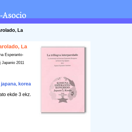
arolado, La
parolado, La
a Esperanto-
j Japanio 2011
ŭ
/
japana, korea
ato ekde 3 ekz.