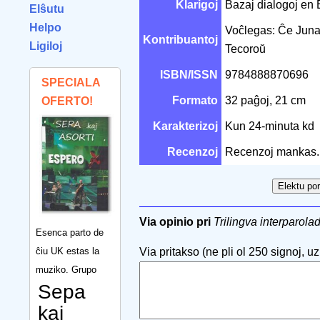
Klarigoj
Bazaj dialogoj en 
Elŝutu
Helpo
Voĉlegas: Ĉe Juna
Kontribuantoj
Ligiloj
Tecoroŭ
ISBN/ISSN
9784888870696
SPECIALA
Formato
32 paĝoj, 21 cm
OFERTO!
Karakterizoj
Kun 24-minuta kd
Recenzoj
Recenzoj mankas.
Via opinio pri
Trilingva interparola
Esenca parto de
ĉiu UK estas la
Via pritakso (ne pli ol 250 signoj, uzu
muziko. Grupo
Sepa
kaj