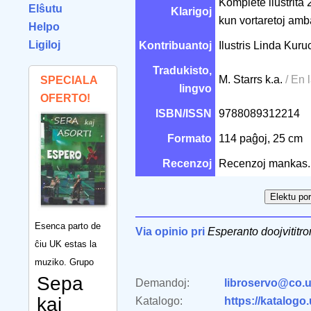
Komplete ilustrita 
Elŝutu
Klarigoj
kun vortaretoj amb
Helpo
Ligiloj
Kontribuantoj
Ilustris Linda Kur
Tradukisto,
M. Starrs k.a.
/ En 
SPECIALA
lingvo
OFERTO!
ISBN/ISSN
9788089312214
Formato
114 paĝoj, 25 cm
Recenzoj
Recenzoj mankas.
Esenca parto de
Via opinio pri
Esperanto doojvititr
ĉiu UK estas la
muziko. Grupo
Sepa
Demandoj:
libroservo@co.u
kaj
Katalogo:
https://katalogo