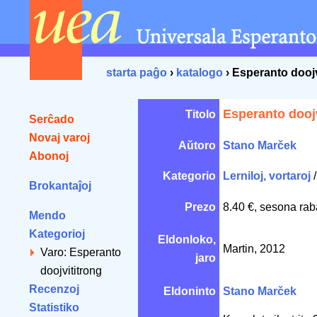
starta paĝo
›
katalogo
› Esperanto doojv
Esperanto doojv
Titolo
Serĉado
Novaj varoj
Aŭtoro
Stano Marček
Abonoj
Kategorio
Lerniloj, vortaroj
Brokantaĵoj
Prezo
8.40 €, sesona rab
Mendo
Kategorioj
Eldonloko,
Martin, 2012
Varo: Esperanto
jaro
doojvititrong
Recenzoj
Eldoninto
Stano Marček
Statistiko