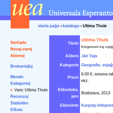
starta paĝo
›
katalogo
› Ultima Thule
Ultima Thule
Serĉado
Titolo
Kongresumi kaj vojaĝi
Novaj varoj
Abonoj
Aŭtoro
Ján Vajs
Kategorio
Geografio, vojaĝ
Brokantaĵoj
6.00 €, sesona ra
Mendo
Prezo
ekz.
Kategorioj
Eldonloko,
Varo: Ultima Thule
Bratislava, 2013
jaro
Recenzoj
Statistiko
Eldoninto
Karpaty-Infopre
Elŝutu