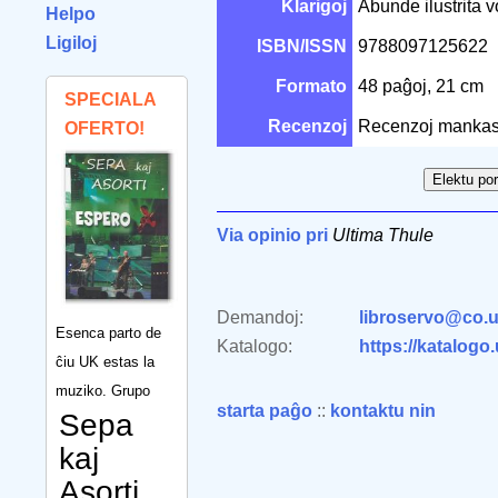
Klarigoj
Abunde ilustrita v
Helpo
Ligiloj
ISBN/ISSN
9788097125622
Formato
48 paĝoj, 21 cm
SPECIALA
Recenzoj
Recenzoj mankas
OFERTO!
Via opinio pri
Ultima Thule
Demandoj:
libroservo@co.u
Esenca parto de
Katalogo:
https://katalogo
ĉiu UK estas la
muziko. Grupo
starta paĝo
::
kontaktu nin
Sepa
kaj
Asorti