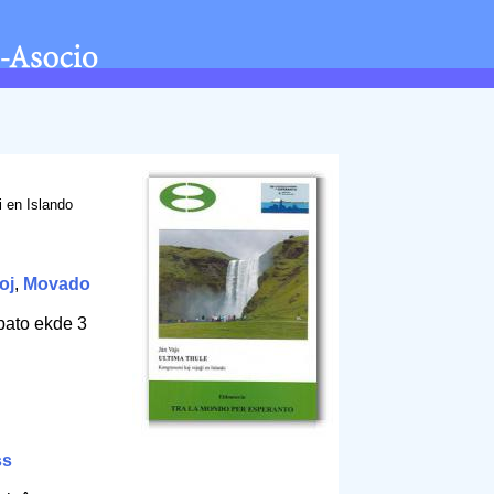
 en Islando
oj
,
Movado
bato ekde 3
ss