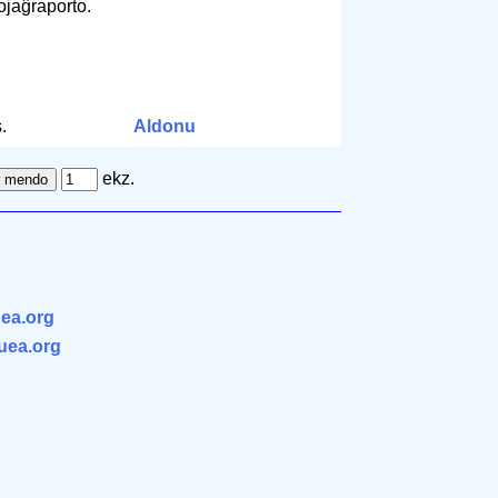
ojaĝraporto.
.
Aldonu
ekz.
ea.org
.uea.org