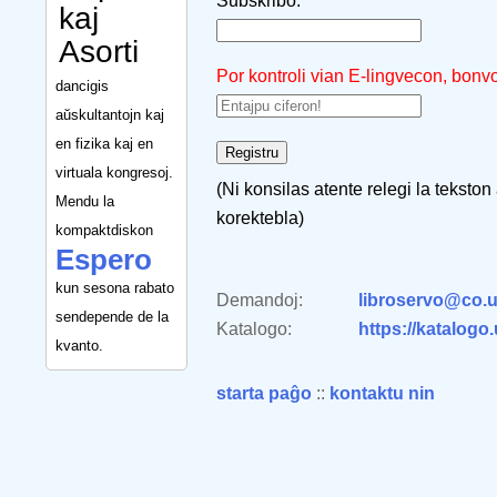
Subskribo:
kaj
Asorti
Por kontroli vian E-lingvecon, bonv
dancigis
aŭskultantojn kaj
en fizika kaj en
virtuala kongresoj.
(Ni konsilas atente relegi la tekston
Mendu la
korektebla)
kompaktdiskon
Espero
kun sesona rabato
Demandoj:
libroservo@co.u
sendepende de la
Katalogo:
https://katalogo
kvanto.
starta paĝo
::
kontaktu nin