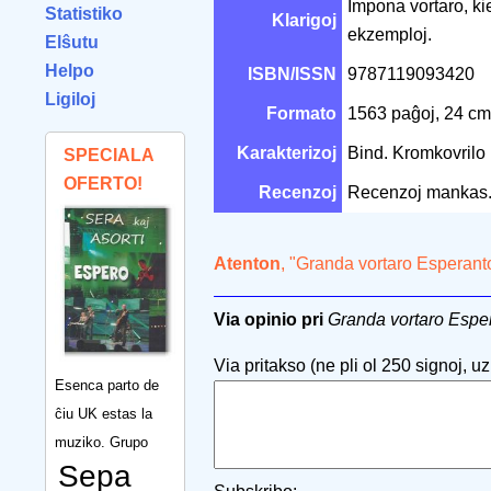
Impona vortaro, k
Statistiko
Klarigoj
ekzemploj.
Elŝutu
Helpo
ISBN/ISSN
9787119093420
Ligiloj
Formato
1563 paĝoj, 24 c
Karakterizoj
Bind. Kromkovrilo
SPECIALA
OFERTO!
Recenzoj
Recenzoj mankas
Atenton
, "Granda vortaro Esperant
Via opinio pri
Granda vortaro Espe
Via pritakso (ne pli ol 250 signoj, uzu
Esenca parto de
ĉiu UK estas la
muziko. Grupo
Sepa