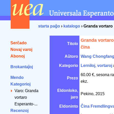
starta paĝo
›
katalogo
› Granda vortaro
Granda vortaro
Serĉado
Titolo
ĉina
Novaj varoj
Abonoj
Aŭtoro
Wang Chongfan
Kategorio
Lerniloj, vortaroj
Brokantaĵoj
60.00 €, sesona r
Mendo
Prezo
ekz.
Kategorioj
Eldonloko,
Varo: Granda
Pekino, 2015
jaro
vortaro
Esperanto-...
Eldoninto
Ĉina Fremdlingv
Recenzoj