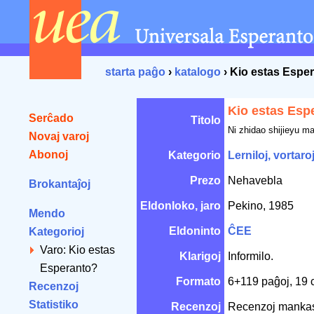
starta paĝo
›
katalogo
› Kio estas Espe
Kio estas Esp
Serĉado
Titolo
Ni zhidao shijieyu m
Novaj varoj
Abonoj
Kategorio
Lerniloj, vortaro
Prezo
Nehavebla
Brokantaĵoj
Eldonloko, jaro
Pekino, 1985
Mendo
Eldoninto
ĈEE
Kategorioj
Varo: Kio estas
Klarigoj
Informilo.
Esperanto?
Formato
6+119 paĝoj, 19
Recenzoj
Statistiko
Recenzoj
Recenzoj manka