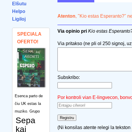
Elŝutu
Helpo
Atenton
, "Kio estas Esperanto?" n
Ligiloj
Via opinio pri
Kio estas Esperanto
SPECIALA
OFERTO!
Via pritakso (ne pli ol 250 signoj, uzu
Subskribo:
Esenca parto de
Por kontroli vian E-lingvecon, bonv
ĉiu UK estas la
muziko. Grupo
Sepa
kaj
(Ni konsilas atente relegi la tekston