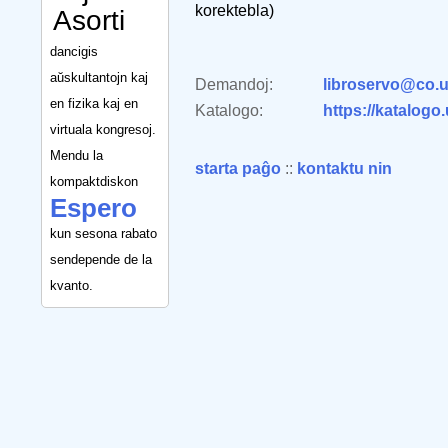
korektebla)
Asorti
dancigis
aŭskultantojn kaj
Demandoj:
libroservo@co.u
en fizika kaj en
Katalogo:
https://katalogo
virtuala kongresoj.
Mendu la
starta paĝo
::
kontaktu nin
kompaktdiskon
Espero
kun sesona rabato
sendepende de la
kvanto.