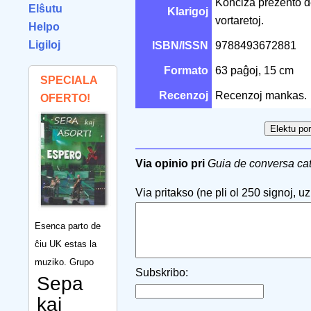
Konciza prezento d
Elŝutu
Klarigoj
vortaretoj.
Helpo
Ligiloj
ISBN/ISSN
9788493672881
Formato
63 paĝoj, 15 cm
SPECIALA
Recenzoj
Recenzoj mankas.
OFERTO!
Via opinio pri
Guia de conversa ca
Via pritakso (ne pli ol 250 signoj, uzu
Esenca parto de
ĉiu UK estas la
muziko. Grupo
Subskribo:
Sepa
kaj