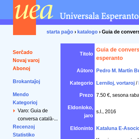
starta paĝo
›
katalogo
› Guia de conver
Guia de convers
Serĉado
Titolo
esperanto
Novaj varoj
Abonoj
Aŭtoro
Pedro M. Martín B
Brokantaĵoj
Kategorio
Lerniloj, vortaroj
/
Mendo
Prezo
7.50 €, sesona raba
Kategorioj
Eldonloko,
Varo: Guia de
s.l., 2016
jaro
conversa català-...
Recenzoj
Eldoninto
Kataluna E-Asoci
Statistiko