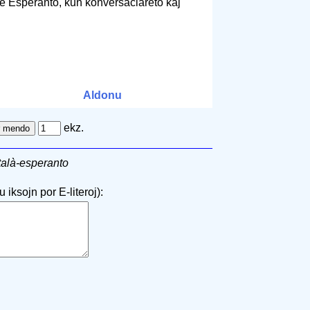
e Esperanto, kun konversaciareto kaj
Aldonu
ekz.
talà-esperanto
 iksojn por E-literoj):