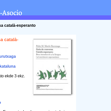
sa català-esperanto
a català-
urutxaga
kataluna
to ekde 3 ekz.
o