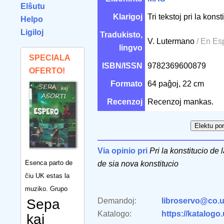
Elŝutu
Klarigoj
Tri tekstoj pri la kon
Helpo
Ligiloj
Tradukisto,
V. Lutermano
/ En Es
lingvo
SPECIALA
ISBN/ISSN
9782369600879
OFERTO!
Formato
64 paĝoj, 22 cm
Recenzoj
Recenzoj mankas.
Via opinio pri
Pri la konstitucio d
Esenca parto de
de sia nova konstitucio
ĉiu UK estas la
muziko. Grupo
Sepa
Demandoj:
libroservo@co.u
Katalogo:
https://katalogo
kaj