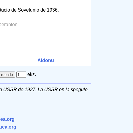
stitucio de Sovetunio de 1936.
peranton
Aldonu
ekz.
e la USSR de 1937. La USSR en la spegulo
ea.org
.uea.org