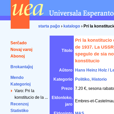
starta paĝo
›
katalogo
› Pri la konstitu
Pri la konstitucio
Serĉado
de 1937. La USSR 
Novaj varoj
Titolo
spegulo de sia n
Abonoj
konstitucio
Brokantaĵoj
Aŭtoro
Hans Heinz Holz / L
Mendo
Kategorio
Politiko
,
Historio
Kategorioj
Prezo
7.20 €, sesona rabato
Varo: Pri la
konstitucio de la ...
Eldonloko,
Embres-et-Castelmau
Recenzoj
jaro
Statistiko
Eldoninto
MAS