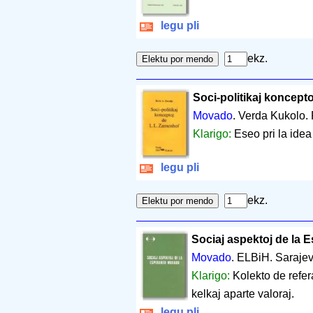
legu pli
ekz.
Soci-politikaj koncept
Movado
. Verda Kukolo.
Klarigo:
Eseo pri la ide
legu pli
ekz.
Sociaj aspektoj de la
Movado
. ELBiH. Saraje
Klarigo:
Kolekto de refer
kelkaj aparte valoraj.
legu pli