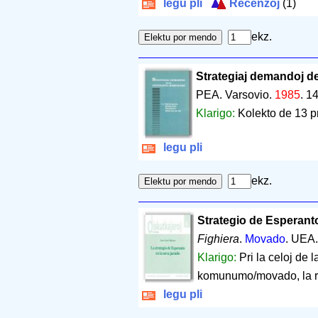
legu pli
Recenzoj
(1)
ekz.
Strategiaj demandoj 
PEA. Varsovio.
1985
.
14
Klarigo:
Kolekto de 13 p
legu pli
ekz.
Strategio de Esperanto
Fighiera
.
Movado
. UEA
Klarigo:
Pri la celoj de 
komunumo/movado, la rol
legu pli