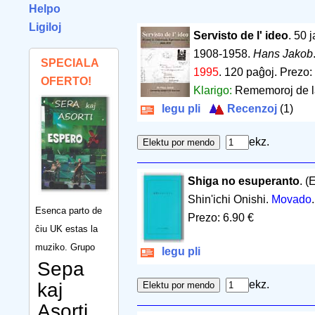
Helpo
Ligiloj
Servisto de l' ideo
. 50 
1908-1958.
Hans Jakob
SPECIALA
1995
.
120 paĝoj
.
Prezo:
OFERTO!
Klarigo:
Rememoroj de la
legu pli
Recenzoj
(1)
ekz.
Shiga no esuperanto
. (
Shin'ichi Onishi.
Movado
Esenca parto de
Prezo: 6.90 €
ĉiu UK estas la
muziko. Grupo
legu pli
Sepa
ekz.
kaj
Asorti