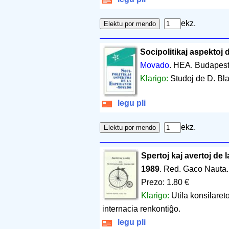
ekz.
Socipolitikaj aspektoj
Movado
. HEA. Budapes
Klarigo:
Studoj de D. Bla
legu pli
ekz.
Spertoj kaj avertoj de
1989
. Red. Gaco Nauta
Prezo: 1.80 €
Klarigo:
Utila konsilare
internacia renkontiĝo.
legu pli