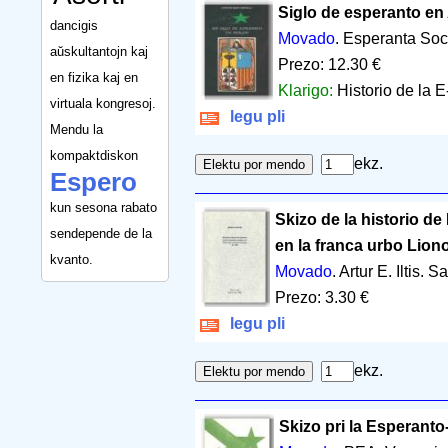
Siglo de esperanto en
dancigis
Movado
. Esperanta Soc
aŭskultantojn kaj
Prezo: 12.30 €
en fizika kaj en
Klarigo:
Historio de la 
virtuala kongresoj.
legu pli
Mendu la
kompaktdiskon
ekz.
Espero
kun sesona rabato
Skizo de la historio d
sendepende de la
en la franca urbo Lion
kvanto.
Movado
. Artur E. Iltis.
Prezo: 3.30 €
legu pli
ekz.
Skizo pri la Esperant