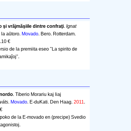
o şi vrăjmăşiile dintre confraţi
.
Ignat
 la aŭtoro.
Movado
. Bero. Rotterdam.
.10 €
sio de la premiita eseo "La spirito de
amikaĵoj".
 nordo
. Tiberio Morariu kaj liaj
váts
.
Movado
. E-duKati. Den Haag.
2011
.
 €
epoko de la E-movado en (precipe) Svedio
tagonistoj.