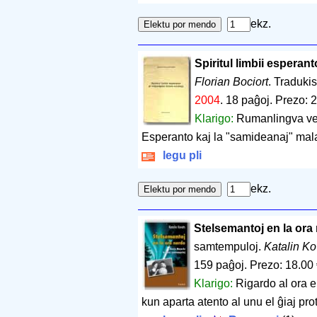
ekz.
Spiritul limbii esperant
Florian Bociort
. Tradukis
2004
.
18 paĝoj
.
Prezo: 2
Klarigo:
Rumanlingva ver
Esperanto kaj la "samideanaj" mal
legu pli
ekz.
Stelsemantoj en la ora
samtempuloj.
Katalin Ko
159 paĝoj
.
Prezo: 18.00
Klarigo:
Rigardo al ora 
kun aparta atento al unu el ĝiaj pro