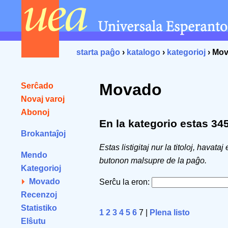
starta paĝo
›
katalogo
›
kategorioj
› Mo
Movado
Serĉado
Novaj varoj
Abonoj
En la kategorio estas 345 
Brokantaĵoj
Estas listigitaj nur la titoloj, havataj
Mendo
butonon malsupre de la paĝo.
Kategorioj
Movado
Serĉu la eron:
Recenzoj
Statistiko
1
2
3
4
5
6
7 |
Plena listo
Elŝutu