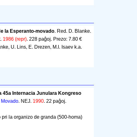
 de la Esperanto-movado
. Red. D. Blanke.
t.
1986 (repr)
.
228 paĝoj
.
Prezo: 7.80 €
nke, U. Lins, E. Drezen, M.I. Isaev k.a.
 la 45a Internacia Junulara Kongreso
.
Movado
. NEJ.
1990
.
22 paĝoj
.
to pri la organizo de granda (500-homa)