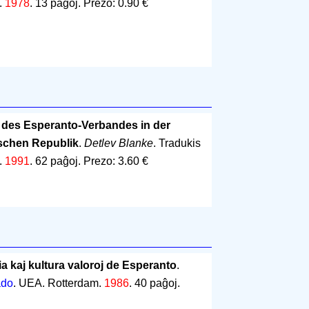
.
1978
.
13 paĝoj
.
Prezo: 0.90 €
 des Esperanto-Verbandes in der
schen Republik
.
Detlev Blanke
. Tradukis
n.
1991
.
62 paĝoj
.
Prezo: 3.60 €
ia kaj kultura valoroj de Esperanto
.
do
. UEA. Rotterdam.
1986
.
40 paĝoj
.