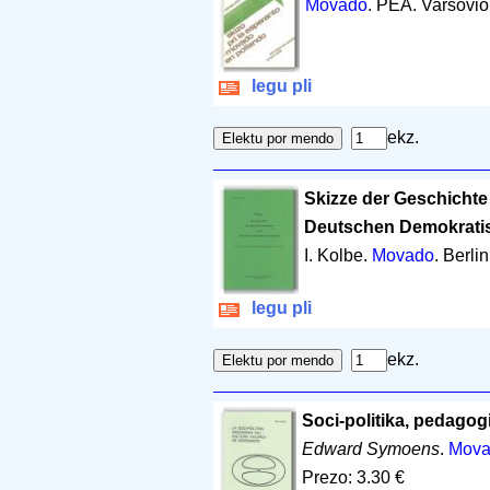
Movado
. PEA. Varsovio
legu pli
ekz.
Skizze der Geschichte
Deutschen Demokrati
I. Kolbe.
Movado
. Berli
legu pli
ekz.
Soci-politika, pedagog
Edward Symoens
.
Mova
Prezo: 3.30 €