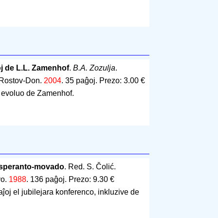
oj de L.L. Zamenhof
.
B.A. Zozulja
.
 Rostov-Don.
2004
.
35 paĝoj
.
Prezo: 3.00 €
a evoluo de Zamenhof.
 Esperanto-movado
. Red. S. Čolić.
vo.
1988
.
136 paĝoj
.
Prezo: 9.30 €
aĵoj el jubilejara konferenco, inkluzive de