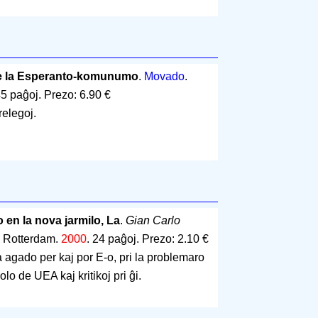
de la Esperanto-komunumo
.
Movado
.
5 paĝoj
.
Prezo: 6.90 €
relegoj.
 en la nova jarmilo, La
.
Gian Carlo
. Rotterdam.
2000
.
24 paĝoj
.
Prezo: 2.10 €
la agado per kaj por E-o, pri la problemaro
o de UEA kaj kritikoj pri ĝi.