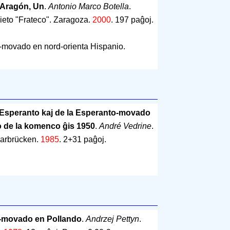
 Aragón, Un
.
Antonio Marco Botella
.
ieto "Frateco". Zaragoza.
2000
.
197 paĝoj
.
E-movado en nord-orienta Hispanio.
e Esperanto kaj de la Esperanto-movado
o de la komenco ĝis 1950
.
André Vedrine
.
 Saarbrücken.
1985
.
2+31 paĝoj
.
o-movado en Pollando
.
Andrzej Pettyn
.