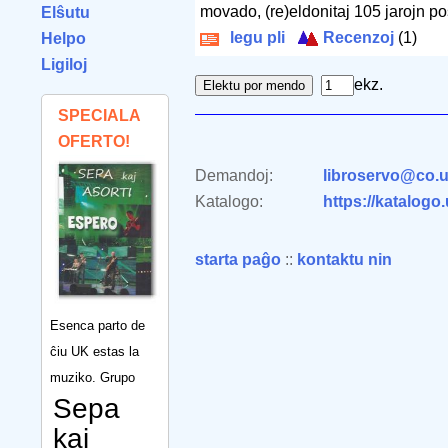
movado, (re)eldonitaj 105 jarojn pos
Elŝutu
legu pli
Recenzoj
(1)
Helpo
Ligiloj
ekz.
SPECIALA
OFERTO!
Demandoj:
libroservo@co.u
Katalogo:
https://katalogo
starta paĝo
::
kontaktu nin
Esenca parto de
ĉiu UK estas la
muziko. Grupo
Sepa
kaj