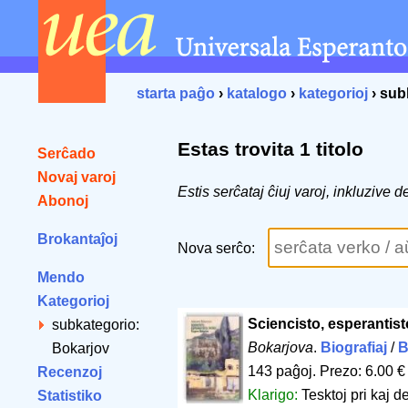
starta paĝo
›
katalogo
›
kategorioj
› sub
Estas trovita 1 titolo
Serĉado
Novaj varoj
Estis serĉataj ĉiuj varoj, inkluzive
Abonoj
Brokantaĵoj
Nova serĉo:
Mendo
Kategorioj
Sciencisto, esperantis
subkategorio:
Bokarjova
.
Biografiaj
/
B
Bokarjov
143 paĝoj
.
Prezo: 6.00 €
Recenzoj
Klarigo:
Tesktoj pri kaj d
Statistiko