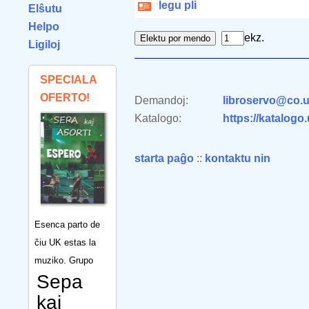
legu pli
Elŝutu
Helpo
ekz.
Ligiloj
SPECIALA
OFERTO!
Demandoj:
libroservo@co.u
Katalogo:
https://katalogo
starta paĝo
::
kontaktu nin
Esenca parto de
ĉiu UK estas la
muziko. Grupo
Sepa
kaj