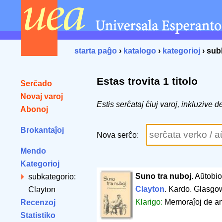
starta paĝo
›
katalogo
›
kategorioj
› sub
Estas trovita 1 titolo
Serĉado
Novaj varoj
Estis serĉataj ĉiuj varoj, inkluzive
Abonoj
Brokantaĵoj
Nova serĉo:
Mendo
Kategorioj
Suno tra nuboj
. Aŭtobi
subkategorio:
Clayton
. Kardo. Glasgo
Clayton
Klarigo:
Memoraĵoj de an
Recenzoj
Statistiko