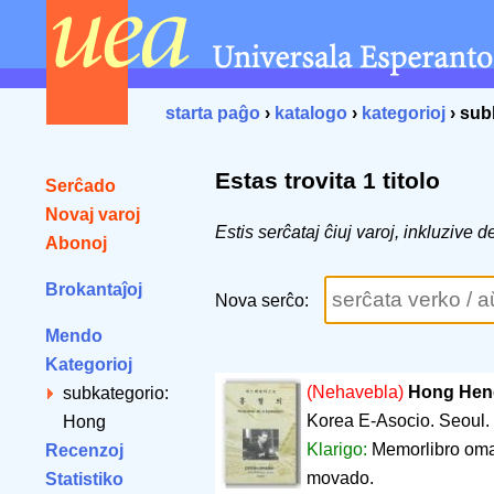
starta paĝo
›
katalogo
›
kategorioj
› sub
Estas trovita 1 titolo
Serĉado
Novaj varoj
Estis serĉataj ĉiuj varoj, inkluzive
Abonoj
Brokantaĵoj
Nova serĉo:
Mendo
Kategorioj
(Nehavebla)
Hong Heng
subkategorio:
Korea E-Asocio. Seoul.
Hong
Klarigo:
Memorlibro omaĝ
Recenzoj
movado.
Statistiko