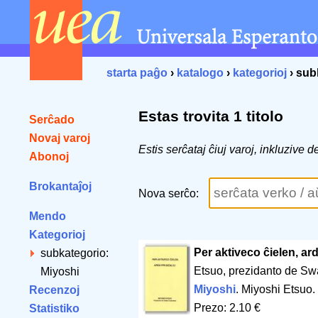
starta paĝo
›
katalogo
›
kategorioj
› sub
Estas trovita 1 titolo
Serĉado
Novaj varoj
Estis serĉataj ĉiuj varoj, inkluzive
Abonoj
Brokantaĵoj
Nova serĉo:
Mendo
Kategorioj
Per aktiveco ĉielen, ard
subkategorio:
Etsuo, prezidanto de S
Miyoshi
Miyoshi
. Miyoshi Etsuo
Recenzoj
Prezo: 2.10 €
Statistiko