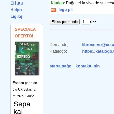
Klarigo:
Paĝoj el la vivo de sukce
Elŝutu
legu pli
Helpo
Ligiloj
ekz.
SPECIALA
OFERTO!
Demandoj:
libroservo@co.u
Katalogo:
https://katalogo
starta paĝo
::
kontaktu nin
Esenca parto de
ĉiu UK estas la
muziko. Grupo
Sepa
kaj