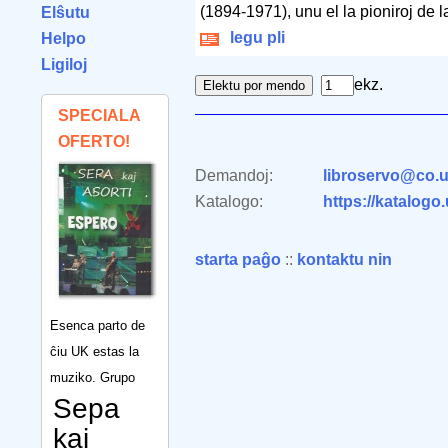
(1894-1971), unu el la pioniroj de
Elŝutu
legu pli
Helpo
Ligiloj
ekz.
SPECIALA
OFERTO!
Demandoj:
libroservo@co.u
Katalogo:
https://katalogo
starta paĝo
::
kontaktu nin
Esenca parto de
ĉiu UK estas la
muziko. Grupo
Sepa
kaj