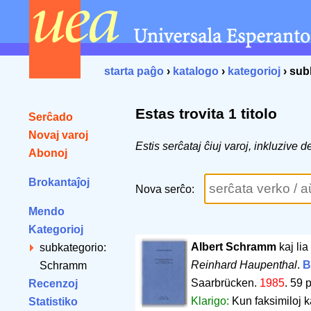
starta paĝo
›
katalogo
›
kategorioj
› sub
Estas trovita 1 titolo
Serĉado
Novaj varoj
Estis serĉataj ĉiuj varoj, inkluziv
Abonoj
Brokantaĵoj
Nova serĉo:
Mendo
Kategorioj
Albert Schramm
kaj li
subkategorio:
Reinhard Haupenthal
.
B
Schramm
Saarbrücken.
1985
.
59 
Recenzoj
Klarigo:
Kun faksimiloj ka
Statistiko