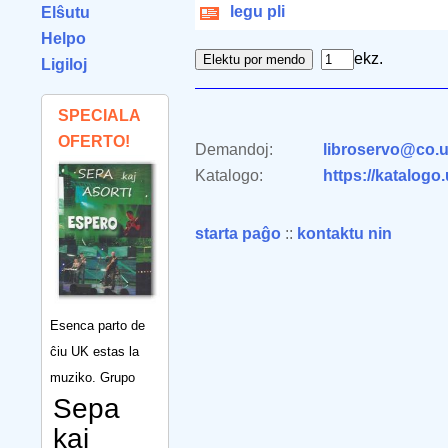
legu pli
Elŝutu
Helpo
ekz.
Ligiloj
SPECIALA
OFERTO!
Demandoj:
libroservo@co.u
Katalogo:
https://katalogo
starta paĝo
::
kontaktu nin
Esenca parto de
ĉiu UK estas la
muziko. Grupo
Sepa
kaj