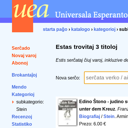
starta paĝo
›
katalogo
›
kategorioj
› sub
Estas trovitaj 3 titoloj
Serĉado
Novaj varoj
Estis serĉataj ĉiuj varoj, inkluzive
Abonoj
Brokantaĵoj
Nova serĉo:
Mendo
Kategorioj
Edino Ŝtono - judino su
subkategorio:
unter dem Kreuz
.
Fran
Stein
Biografiaj
/
Stein
. Armi
Recenzoj
Prezo: 6.00 €
Statistiko