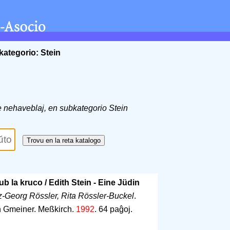
kategorio: Stein
 de nehaveblaj, en subkategorio Stein
b la kruco / Edith Stein - Eine Jüdin
z-Georg Rössler, Rita Rössler-Buckel
.
n Gmeiner. Meßkirch.
1992
.
64 paĝoj
.