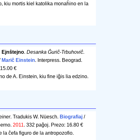
o, kiu mortis kiel katolika monaĥino en la
 Ejnŝtejno
.
Desanka Ĝuriĉ-Trbuhoviĉ
.
/
Mariĉ Einstein
. Interpress. Beograd.
 15.00 €
o de A. Einstein, kiu fine iĝis lia edzino.
einer
. Tradukis W. Nüesch.
Biografiaj
/
Berno.
2011
.
332 paĝoj
.
Prezo: 16.80 €
la ĉefa figuro de la antropozofio.