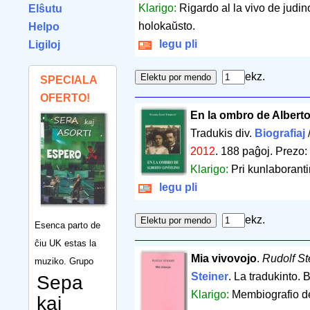
Klarigo:
Rigardo al la vivo de judin
Elŝutu
holokaŭsto.
Helpo
legu pli
Ligiloj
ekz.
SPECIALA
OFERTO!
En la ombro de Alberto
Tradukis div.
Biografiaj
2012
.
188 paĝoj
.
Prezo:
Klarigo:
Pri kunlaborantin
legu pli
ekz.
Esenca parto de
ĉiu UK estas la
Mia vivovojo
.
Rudolf St
muziko. Grupo
Steiner
. La tradukinto. 
Sepa
Klarigo:
Membiografio de 
kaj