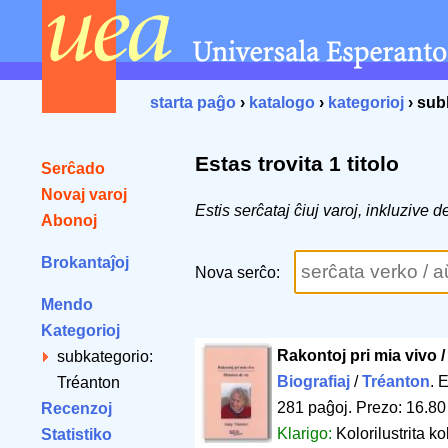
starta paĝo
›
katalogo
›
kategorioj
› sub
Estas trovita 1 titolo
Serĉado
Novaj varoj
Estis serĉataj ĉiuj varoj, inkluzive
Abonoj
Brokantaĵoj
Nova serĉo:
Mendo
Kategorioj
Rakontoj pri mia vivo /
subkategorio:
Biografiaj
/
Tréanton
. 
Tréanton
281 paĝoj
.
Prezo: 16.80
Recenzoj
Klarigo:
Kolorilustrita k
Statistiko