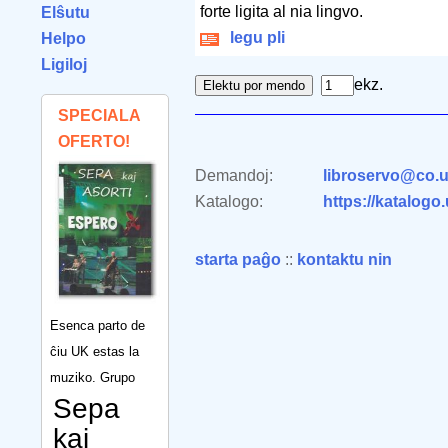
forte ligita al nia lingvo.
Elŝutu
legu pli
Helpo
Ligiloj
ekz.
SPECIALA
OFERTO!
Demandoj:
libroservo@co.u
Katalogo:
https://katalogo
starta paĝo
::
kontaktu nin
Esenca parto de
ĉiu UK estas la
muziko. Grupo
Sepa
kaj