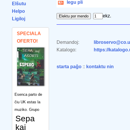
legu pli
Elŝutu
Helpo
ekz.
Ligiloj
SPECIALA
OFERTO!
Demandoj:
libroservo@co.u
Katalogo:
https://katalogo
starta paĝo
::
kontaktu nin
Esenca parto de
ĉiu UK estas la
muziko. Grupo
Sepa
kaj