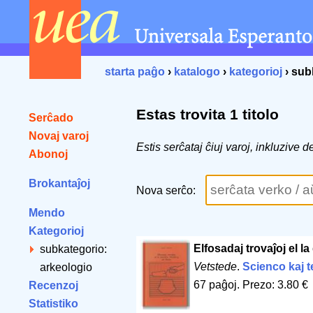
starta paĝo
›
katalogo
›
kategorioj
› sub
Estas trovita 1 titolo
Serĉado
Novaj varoj
Estis serĉataj ĉiuj varoj, inkluzive
Abonoj
Brokantaĵoj
Nova serĉo:
Mendo
Kategorioj
Elfosadaj trovaĵoj el l
subkategorio:
Vetstede
.
Scienco kaj 
arkeologio
67 paĝoj
.
Prezo: 3.80 €
Recenzoj
Statistiko