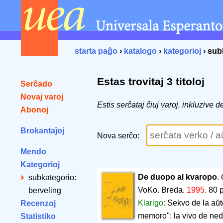
starta paĝo
›
katalogo
›
kategorioj
› sub
Estas trovitaj 3 titoloj
Serĉado
Novaj varoj
Estis serĉataj ĉiuj varoj, inkluzive
Abonoj
Brokantaĵoj
Nova serĉo:
Mendo
Kategorioj
De duopo al kvaropo
.
subkategorio:
VoKo. Breda.
1995
.
80 
berveling
Klarigo:
Sekvo de la aŭt
Recenzoj
memoro": la vivo de ne
Statistiko