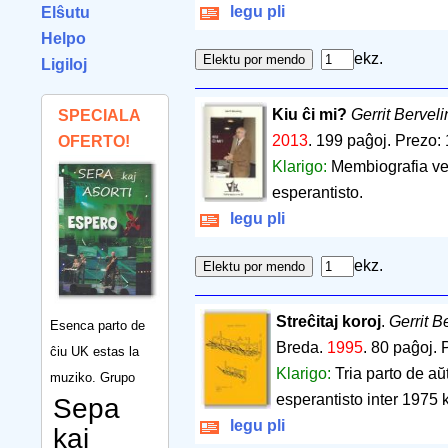
legu pli
Elŝutu
Helpo
ekz.
Ligiloj
Kiu ĉi mi?
Gerrit Bervel
SPECIALA
2013
.
199 paĝoj
.
Prezo: 
OFERTO!
Klarigo:
Membiografia v
esperantisto.
legu pli
ekz.
Streĉitaj koroj
.
Gerrit B
Esenca parto de
Breda.
1995
.
80 paĝoj
.
ĉiu UK estas la
Klarigo:
Tria parto de aŭ
muziko. Grupo
esperantisto inter 1975 
Sepa
legu pli
kaj