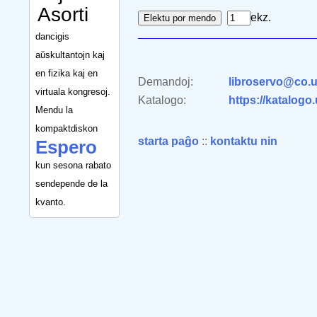
Asorti
ekz.
dancigis
aŭskultantojn kaj
en fizika kaj en
Demandoj:
libroservo@co.u
virtuala kongresoj.
Katalogo:
https://katalogo
Mendu la
kompaktdiskon
starta paĝo
::
kontaktu nin
Espero
kun sesona rabato
sendepende de la
kvanto.