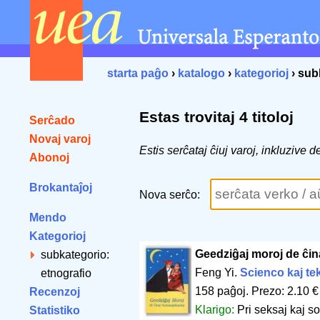
starta paĝo
›
katalogo
›
kategorioj
› sub
Estas trovitaj 4 titoloj
Serĉado
Novaj varoj
Estis serĉataj ĉiuj varoj, inkluzive
Abonoj
Brokantaĵoj
Nova serĉo:
Mendo
Kategorioj
Geedziĝaj moroj de ĉin
subkategorio:
Feng Yi.
Scienco kaj te
etnografio
158 paĝoj
.
Prezo: 2.10 €
Recenzoj
Klarigo:
Pri seksaj kaj so
Statistiko