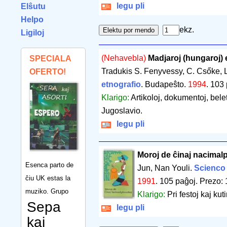
legu pli
Elŝutu
Helpo
ekz.
Ligiloj
(Nehavebla)
Madjaroj (hungaroj)
SPECIALA
Tradukis S. Fenyvessy, C. Csőke, 
OFERTO!
etnografio
. Budapeŝto.
1994
.
103 
Klarigo:
Artikoloj, dokumentoj, belet
Jugoslavio.
legu pli
Moroj de ĉinaj nacimalp
Esenca parto de
Jun, Nan Youli.
Scienco 
ĉiu UK estas la
1991
.
105 paĝoj
.
Prezo: 
muziko. Grupo
Klarigo:
Pri festoj kaj kut
Sepa
legu pli
kaj