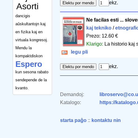
ekz.
Asorti
dancigis
Ne facilas esti ... slov
aŭskultantojn kaj
kaj tekniko
/
etnografi
en fizika kaj en
Prezo: 12.60 €
virtuala kongresoj.
Klarigo:
La historio kaj 
Mendu la
legu pli
kompaktdiskon
Espero
ekz.
kun sesona rabato
sendepende de la
kvanto.
Demandoj:
libroservo@co.u
Katalogo:
https://katalogo
starta paĝo
::
kontaktu nin