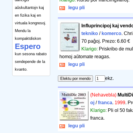
legu pli
aŭskultantojn kaj
en fizika kaj en
virtuala kongresoj.
Influprincipoj kaj ven
Mendu la
tekniko
/
komerco
. Chr
kompaktdiskon
70 paĝoj
.
Prezo: 6.60 €
Espero
Klarigo:
Priskribo de mul
kun sesona rabato
homoj aŭtomate reagas.
sendepende de la
legu pli
kvanto.
ekz.
(Nehavebla)
MultiD
oj
/
franca
.
1999
.
Pr
Klarigo:
Pli ol 50 fa
franca.
legu pli