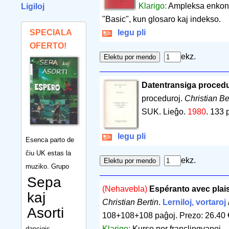
Klarigo:
Ampleksa enkond
Ligiloj
"Basic", kun glosaro kaj indekso.
SPECIALA
legu pli
OFERTO!
ekz.
Datentransiga procedu
proceduroj.
Christian Be
SUK. Lieĝo.
1980
.
133 
legu pli
Esenca parto de
ĉiu UK estas la
ekz.
muziko. Grupo
Sepa
(Nehavebla)
Espéranto avec plaisi
kaj
Christian Bertin
.
Lerniloj, vortaroj
Asorti
108+108+108 paĝoj
.
Prezo: 26.40 
Klarigo:
Kurso por franclingvanoj.
dancigis