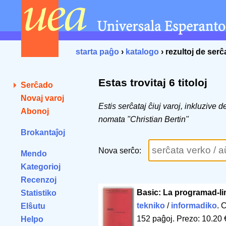
starta paĝo
›
katalogo
› rezultoj de ser
Estas trovitaj 6 titoloj
Serĉado
Novaj varoj
Estis serĉataj ĉiuj varoj, inkluzive 
Abonoj
nomata "Christian Bertin"
Brokantaĵoj
Nova serĉo:
Mendo
Kategorioj
Recenzoj
Basic: La programad-l
Statistiko
tekniko
/
informadiko
. 
Elŝutu
152 paĝoj
.
Prezo: 10.20 
Helpo