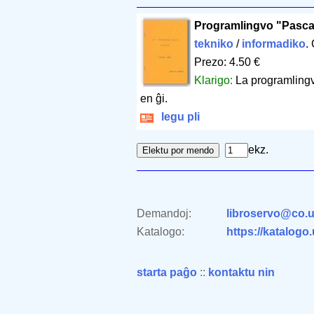
Programlingvo "Pascal
tekniko
/
informadiko
.
Prezo: 4.50 €
Klarigo:
La programlingv
en ĝi.
legu pli
ekz.
Demandoj:
libroservo@co.u
Katalogo:
https://katalogo
starta paĝo
::
kontaktu nin