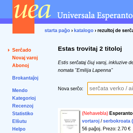
starta paĝo
›
katalogo
› rezultoj de ser
Estas trovitaj 2 titoloj
Serĉado
Novaj varoj
Estis serĉataj ĉiuj varoj, inkluzive 
Abonoj
nomata "Emilija Lapenna"
Brokantaĵoj
Nova serĉo:
Mendo
Kategorioj
Recenzoj
(Nehavebla)
Esperanto
Statistiko
vortaroj
/
serbokroata 
Elŝutu
56 paĝoj
.
Prezo: 2.70 €
Helpo