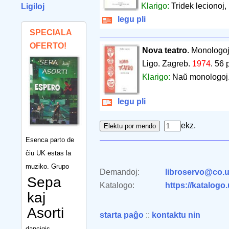
Klarigo:
Tridek lecionoj,
Ligiloj
legu pli
SPECIALA
OFERTO!
Nova teatro
. Monologo
Ligo. Zagreb.
1974
.
56 
Klarigo:
Naŭ monologoj
legu pli
ekz.
Esenca parto de
ĉiu UK estas la
muziko. Grupo
Demandoj:
libroservo@co.u
Sepa
Katalogo:
https://katalogo
kaj
Asorti
starta paĝo
::
kontaktu nin
dancigis