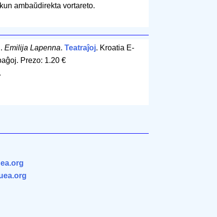
 kun ambaŭdirekta vortareto.
j.
Emilija Lapenna
.
Teatraĵoj
. Kroatia E-
paĝoj
.
Prezo: 1.20 €
.
ea.org
.uea.org