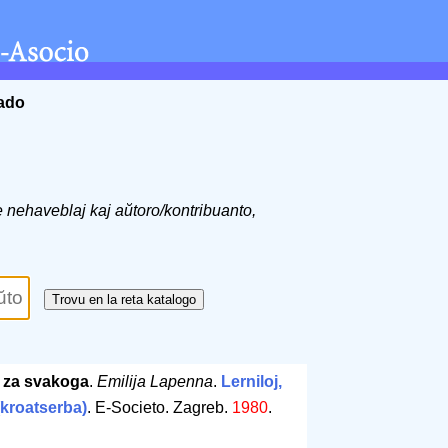
ĉado
de nehaveblaj kaj aŭtoro/kontribuanto,
 za svakoga
.
Emilija Lapenna
.
Lerniloj,
(kroatserba)
. E-Societo. Zagreb.
1980
.