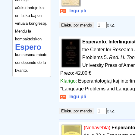
aŭskultantojn kaj
legu pli
en fizika kaj en
virtuala kongresoj.
ekz.
Mendu la
kompaktdiskon
Esperanto, Interlingui
Espero
the Center for Researc
kun sesona rabato
Problems 5.
Red. H. Ton
sendepende de la
University Press of Ame
kvanto.
Prezo: 42.00 €
Klarigo:
Esperantologiaj kaj interlin
"Language Problems and Language
legu pli
ekz.
(Nehavebla)
Esperanto