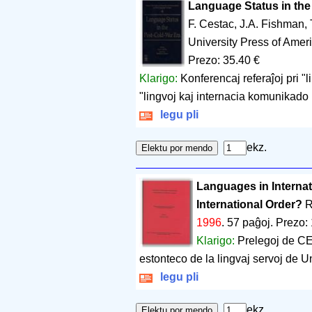
Language Status in the
F. Cestac, J.A. Fishman, 
University Press of Ame
Prezo: 35.40 €
Klarigo:
Konferencaj referaĵoj pri "l
"lingvoj kaj internacia komunikado 
legu pli
ekz.
Languages in Internat
International Order?
R
1996
.
57 paĝoj
.
Prezo: 
Klarigo:
Prelegoj de CE
estonteco de la lingvaj servoj de U
legu pli
ekz.