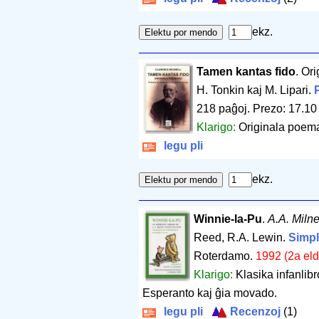
ekz.
Tamen kantas fido
. Or
H. Tonkin kaj M. Lipari.
218 paĝoj
.
Prezo: 17.10
Klarigo:
Originala poemar
legu pli
ekz.
Winnie-la-Pu
.
A.A. Miln
Reed, R.A. Lewin.
Simpla
Roterdamo.
1992 (2a eld
Klarigo:
Klasika infanlibr
Esperanto kaj ĝia movado.
legu pli
Recenzoj
(1)