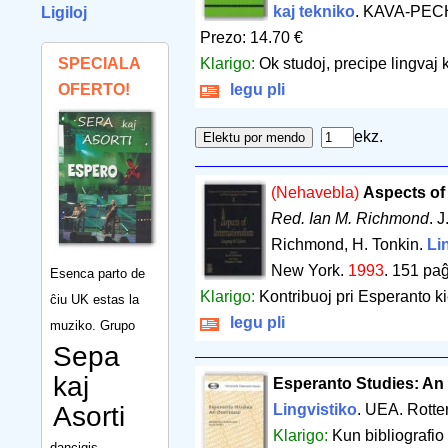
kaj tekniko
. KAVA-PECH
Ligiloj
Prezo: 14.70 €
SPECIALA
Klarigo:
Ok studoj, precipe lingvaj ka
OFERTO!
legu pli
ekz.
(Nehavebla)
Aspects of
Red. Ian M. Richmond
. 
Richmond, H. Tonkin.
Li
New York.
1993
.
151 paĝ
Esenca parto de
Klarigo:
Kontribuoj pri Esperanto k
ĉiu UK estas la
legu pli
muziko. Grupo
Sepa
kaj
Esperanto Studies: An
Asorti
Lingvistiko
. UEA. Rott
Klarigo:
Kun bibliografio 
dancigis