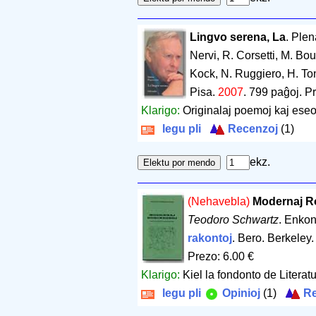
Lingvo serena, La
. Plen
Nervi, R. Corsetti, M. Bo
Kock, N. Ruggiero, H. To
Pisa.
2007
.
799 paĝoj
.
Pr
Klarigo:
Originalaj poemoj kaj eseo
legu pli
Recenzoj
(1)
ekz.
(Nehavebla)
Modernaj R
Teodoro Schwartz
. Enko
rakontoj
. Bero. Berkeley
Prezo: 6.00 €
Klarigo:
Kiel la fondonto de Literat
legu pli
Opinioj
(1)
Re