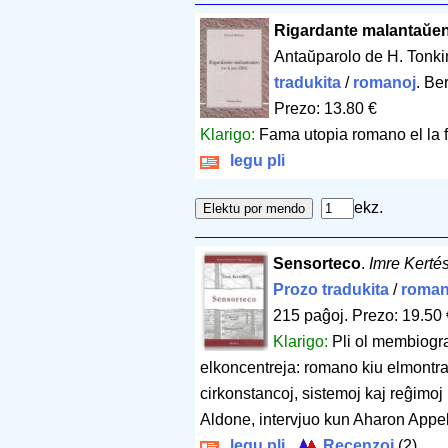
Rigardante malantaŭe
Antaŭparolo de H. Tonki
tradukita
/
romanoj
. Be
Prezo: 13.80 €
Klarigo:
Fama utopia romano el la f
legu pli
ekz.
Sensorteco
.
Imre Kerté
Prozo tradukita
/
roman
215 paĝoj
.
Prezo: 19.50 
Klarigo:
Pli ol membiogra
elkoncentreja: romano kiu elmontra
cirkonstancoj, sistemoj kaj reĝimo
Aldone, intervjuo kun Aharon Appel
legu pli
Recenzoj
(2)