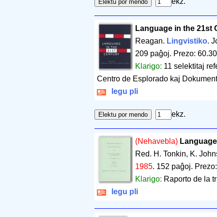
ekz.
Language in the 21st 
Reagan.
Lingvistiko
. 
209 paĝoj
.
Prezo: 60.30
Klarigo:
11 selektitaj re
Centro de Esplorado kaj Dokument
legu pli
ekz.
(Nehavebla)
Language P
Red. H. Tonkin, K. Joh
1985
.
152 paĝoj
.
Prezo:
Klarigo:
Raporto de la t
legu pli