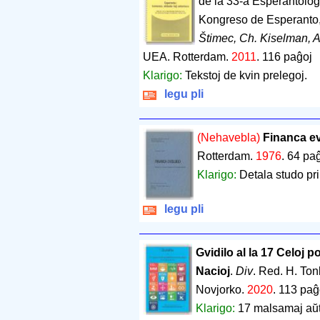
de la 33-a Esperantolog
Kongreso de Esperanto
Štimec, Ch. Kiselman, 
UEA. Rotterdam.
2011
.
116 paĝoj
Klarigo:
Tekstoj de kvin prelegoj.
legu pli
(Nehavebla)
Financa e
Rotterdam.
1976
.
64 pa
Klarigo:
Detala studo pri
legu pli
Gvidilo al la 17 Celoj 
Nacioj
.
Div
. Red. H. Ton
Novjorko.
2020
.
113 paĝ
Klarigo:
17 malsamaj aŭto