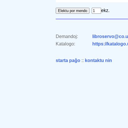
ekz.
Demandoj:
libroservo@co.u
Katalogo:
https://katalogo
starta paĝo
::
kontaktu nin