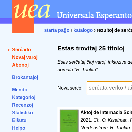
starta paĝo
›
katalogo
› rezultoj de ser
Estas trovitaj 25 titoloj
Serĉado
Novaj varoj
Estis serĉataj ĉiuj varoj, inkluzive 
Abonoj
nomata "H. Tonkin"
Brokantaĵoj
Nova serĉo:
Mendo
Kategorioj
Recenzoj
Aktoj de Internacia S
Statistiko
2021.
Ch. O. Kiselman, R.
Elŝutu
Nordenstrom, H. Tonkin
Helpo