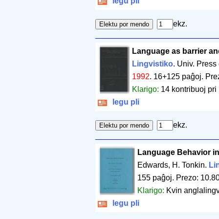
legu pli
ekz.
Language as barrier an
Lingvistiko
. Univ. Pres
1992
.
16+125 paĝoj
.
Pre
Klarigo:
14 kontribuoj pri
legu pli
ekz.
Language Behavior in 
Edwards, H. Tonkin.
Li
155 paĝoj
.
Prezo: 10.8
Klarigo:
Kvin anglalingv
legu pli