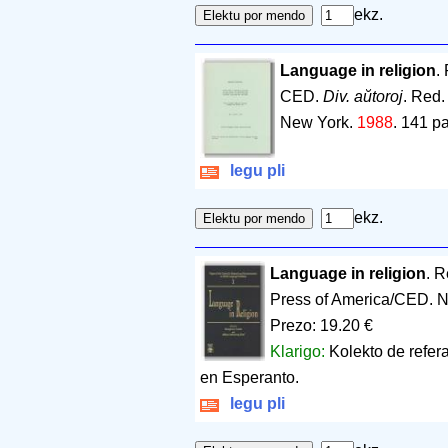
ekz.
Language in religion
.
CED.
Div. aŭtoroj
. Red.
New York.
1988
.
141 p
legu pli
ekz.
Language in religion
. R
Press of America/CED. 
Prezo: 19.20 €
Klarigo:
Kolekto de refe
en Esperanto.
legu pli