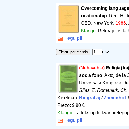
Overcoming language
relationship
. Red. H. 
CED. New York.
1986
.
Klarigo:
Referaĵoj el l
legu pli
ekz.
(Nehavebla)
Religiaj ka
socia fono
. Aktoj de la
Universala Kongreso de 
Šilas, Z. Romaniuk, Ch.
Kiselman.
Biografiaj
/
Zamenhof
.
Prezo: 9.90 €
Klarigo:
La tekstoj de kvar prelego
legu pli