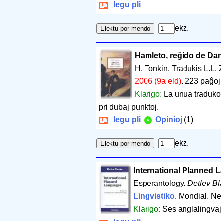
legu pli
ekz.
Hamleto, reĝido de Da
H. Tonkin. Tradukis L.L
2006 (9a eld)
.
223 paĝoj
Klarigo:
La unua traduko 
pri dubaj punktoj.
legu pli
Opinioj
(1)
ekz.
International Planned
Esperantology.
Detlev B
Lingvistiko
. Mondial. N
Klarigo:
Ses anglalingvaj 