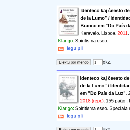
Identeco kaj ĉeesto d
de la Lumo" / Identid
Branco em "Do País d
Karavelo. Lisboa.
2011
.
Klarigo:
Spiritisma eseo.
legu pli
ekz.
Identeco kaj ĉeesto de
de la Lumo" / Identid
em "Do País da Luz"
.
2018 (repr.)
.
155 paĝoj
.
Klarigo:
Spiritisma eseo. Speciala 
legu pli
ekz.