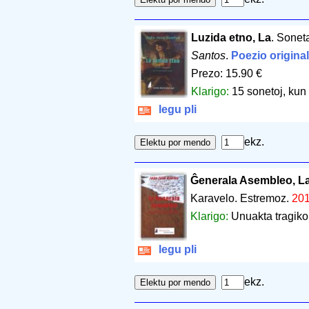
Luzida etno, La
. Sonet
Santos
.
Poezio origina
Prezo: 15.90 €
Klarigo:
15 sonetoj, kun 
legu pli
ekz.
Ĝenerala Asembleo, L
Karavelo. Estremoz.
20
Klarigo:
Unuakta tragik
legu pli
ekz.