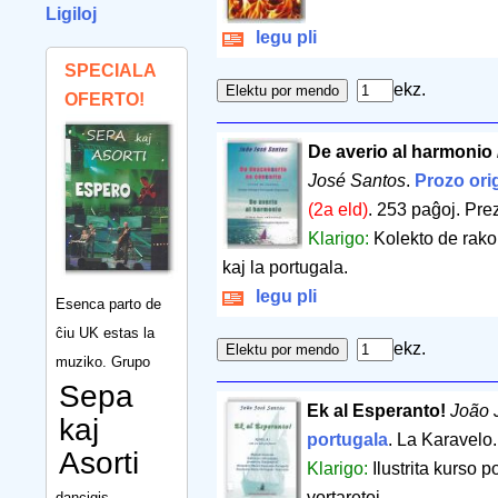
Ligiloj
legu pli
SPECIALA
ekz.
OFERTO!
De averio al harmonio
José Santos
.
Prozo ori
(2a eld)
.
253 paĝoj
.
Prez
Klarigo:
Kolekto de rako
kaj la portugala.
legu pli
Esenca parto de
ĉiu UK estas la
ekz.
muziko. Grupo
Sepa
Ek al Esperanto!
João 
kaj
portugala
. La Karavelo
Asorti
Klarigo:
Ilustrita kurso 
vortaretoj.
dancigis