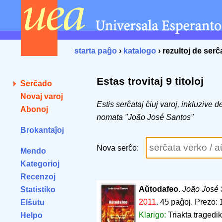
starta paĝo
›
katalogo
› rezultoj de ser
Estas trovitaj 9 titoloj
Serĉado
Novaj varoj
Estis serĉataj ĉiuj varoj, inkluzive 
Abonoj
nomata "João José Santos"
Brokantaĵoj
Nova serĉo:
Mendo
Kategorioj
Recenzoj
Aŭtodafeo
.
João José 
Statistiko
2011
.
45 paĝoj
.
Prezo: 
Elŝutu
Klarigo:
Triakta tragedi
Helpo