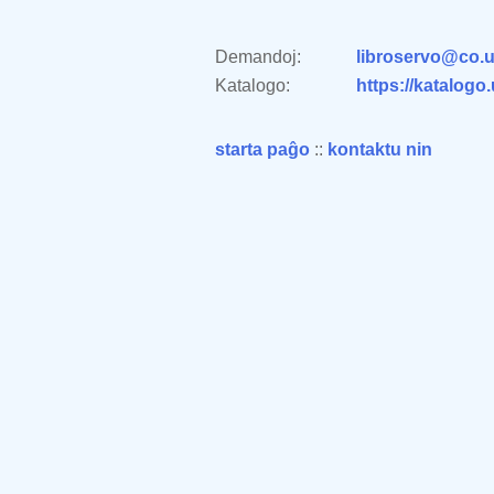
Demandoj:
libroservo@co.u
Katalogo:
https://katalogo
starta paĝo
::
kontaktu nin