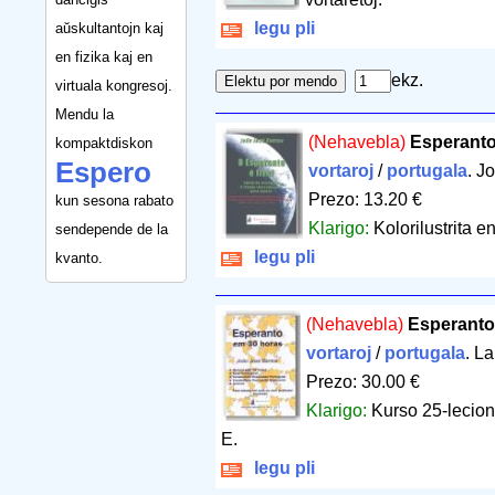
legu pli
aŭskultantojn kaj
en fizika kaj en
ekz.
virtuala kongresoj.
Mendu la
(Nehavebla)
Esperanto 
kompaktdiskon
Espero
vortaroj
/
portugala
. J
Prezo: 13.20 €
kun sesona rabato
Klarigo:
Kolorilustrita 
sendepende de la
legu pli
kvanto.
(Nehavebla)
Esperanto
vortaroj
/
portugala
. L
Prezo: 30.00 €
Klarigo:
Kurso 25-leciona
E.
legu pli