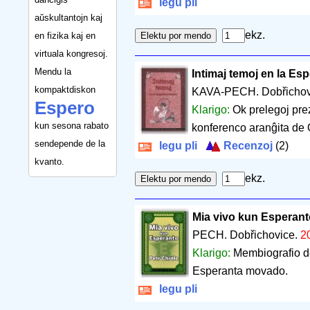
legu pli
aŭskultantojn kaj
ekz.
en fizika kaj en
virtuala kongresoj.
Mendu la
Intimaj temoj en la Es
kompaktdiskon
KAVA-PECH. Dobřichov
Espero
Klarigo:
Ok prelegoj pre
kun sesona rabato
konferenco aranĝita de 
sendepende de la
legu pli
Recenzoj
(2)
kvanto.
ekz.
Mia vivo kun Esperant
PECH. Dobřichovice.
2
Klarigo:
Membiografio de
Esperanta movado.
legu pli