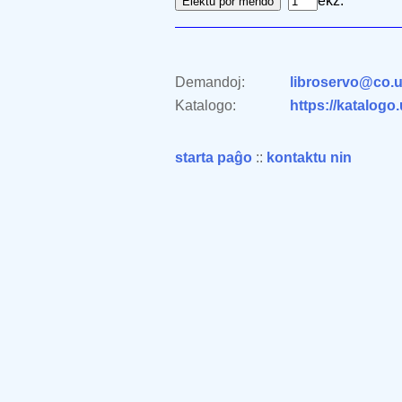
ekz.
Demandoj:
libroservo@co.u
Katalogo:
https://katalogo
starta paĝo
::
kontaktu nin