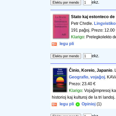
ekz.
Stato kaj estonteco de 
Petr Chrdle.
Lingvistiko
191 paĝoj
.
Prezo: 12.00
Klarigo:
Prelegkolekto d
legu pli
ekz.
Ĉinio, Koreio, Japanio
. 
Geografio, vojaĝoj
. KAV
Prezo: 23.40 €
Klarigo:
Vojaĝimpresoj kaj 
historioj kaj kulturoj de la tri landoj.
legu pli
Opinioj
(1)