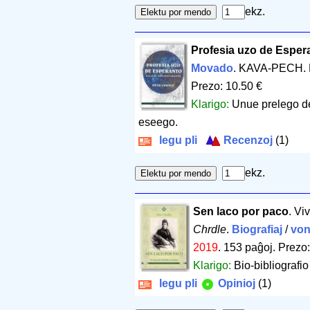
ekz.
Profesia uzo de Esperan
Movado
. KAVA-PECH. 
Prezo: 10.50 €
Klarigo:
Unue prelego de
eseego.
legu pli
Recenzoj
(1)
ekz.
Sen laco por paco
. Vi
Chrdle
.
Biografiaj
/
von
2019
.
153 paĝoj
.
Prezo:
Klarigo:
Bio-bibliografi
legu pli
Opinioj
(1)