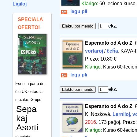
Klarigo:
60-leciona kurso.
Ligiloj
legu pli
SPECIALA
ekz.
OFERTO!
Esperanto od A do Z
.
P
vortaroj
/
ĉeĥa
. KAVA-
Prezo: 10.80 €
Klarigo:
Kurso 60-lecion
legu pli
Esenca parto de
ekz.
ĉiu UK estas la
muziko. Grupo
Esperanto od A do Z
.
P
Sepa
K. Nosková.
Lerniloj, v
kaj
2016
.
173 paĝoj
.
Prezo:
Asorti
Klarigo:
Kurso 60-lecion
dancigis