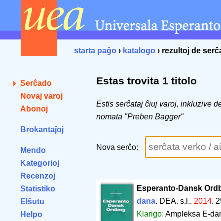
starta paĝo
›
katalogo
› rezultoj de ser
Estas trovita 1 titolo
Serĉado
Novaj varoj
Estis serĉataj ĉiuj varoj, inkluzive 
Abonoj
nomata "Preben Bagger"
Brokantaĵoj
Nova serĉo:
Mendo
Kategorioj
Recenzoj
Esperanto-Dansk Ord
Statistiko
dana
. DEA. s.l..
2014
.
2
Elŝutu
Klarigo:
Ampleksa E-dan
Helpo