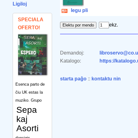
Ligiloj
legu pli
SPECIALA
ekz.
OFERTO!
Demandoj:
libroservo@co.u
Katalogo:
https://katalogo
starta paĝo
::
kontaktu nin
Esenca parto de
ĉiu UK estas la
muziko. Grupo
Sepa
kaj
Asorti
dancigis