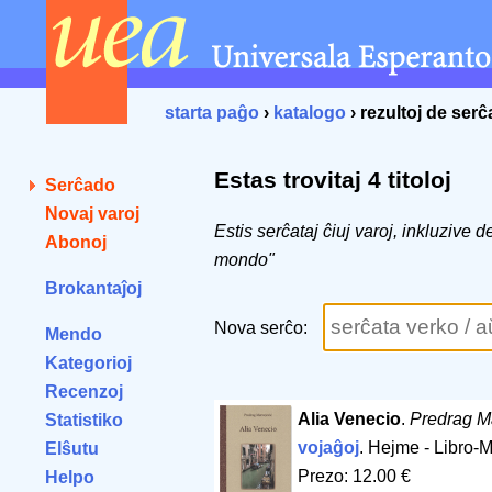
starta paĝo
›
katalogo
› rezultoj de ser
Estas trovitaj 4 titoloj
Serĉado
Novaj varoj
Estis serĉataj ĉiuj varoj, inkluzive 
Abonoj
mondo"
Brokantaĵoj
Nova serĉo:
Mendo
Kategorioj
Recenzoj
Alia Venecio
.
Predrag M
Statistiko
vojaĝoj
. Hejme - Libro-
Elŝutu
Prezo: 12.00 €
Helpo