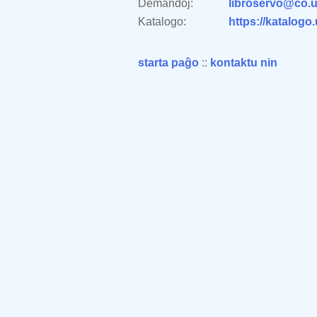
Demandoj:
libroservo@co.u
Katalogo:
https://katalogo
starta paĝo
::
kontaktu nin