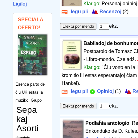
Klarigo:
Personaj opinioj 
Ligiloj
legu pli
Recenzoj
(2)
SPECIALA
ekz.
OFERTO!
Babiladoj de bonhumo
Postparolo de Tomasz C
- Libro-mondo. Czeladź.
Klarigo:
"Ĉiu vorto en la l
krom tio ili estas esperantaĵoj ĉiam
Hankel).
Esenca parto de
legu pli
Opinioj
(1)
Re
ĉiu UK estas la
muziko. Grupo
ekz.
Sepa
kaj
Podlaĥia antologio
. R
Asorti
Enkonduko de D. Kulesza.
dancigis