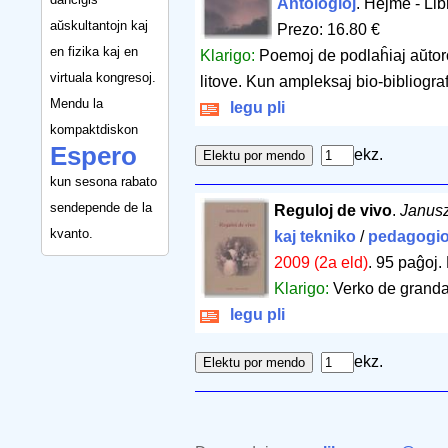
Antologioj
. Hejme - Li
aŭskultantojn kaj
Prezo: 16.80 €
en fizika kaj en
Klarigo:
Poemoj de podlaĥiaj aŭtoro
virtuala kongresoj.
litove. Kun ampleksaj bio-bibliograf
Mendu la
legu pli
kompaktdiskon
Espero
ekz.
kun sesona rabato
sendepende de la
Reguloj de vivo
.
Janus
kvanto.
kaj tekniko
/
pedagogi
2009 (2a eld)
.
95 paĝoj
.
Klarigo:
Verko de granda
legu pli
ekz.