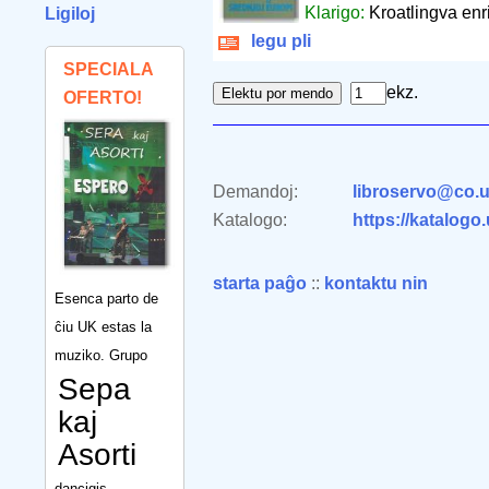
Klarigo:
Kroatlingva enr
Ligiloj
legu pli
SPECIALA
ekz.
OFERTO!
Demandoj:
libroservo@co.u
Katalogo:
https://katalogo
starta paĝo
::
kontaktu nin
Esenca parto de
ĉiu UK estas la
muziko. Grupo
Sepa
kaj
Asorti
dancigis