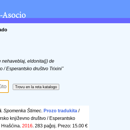
ĉado
de nehaveblaj, eldonita(j) de
 / Esperantsko društvo Trixini"
i
.
Spomenka Štimec
.
Prozo tradukita
/
rsko književno društvo / Esperantsko
 / Hrašćina.
2016
.
283 paĝoj
.
Prezo: 15.00 €