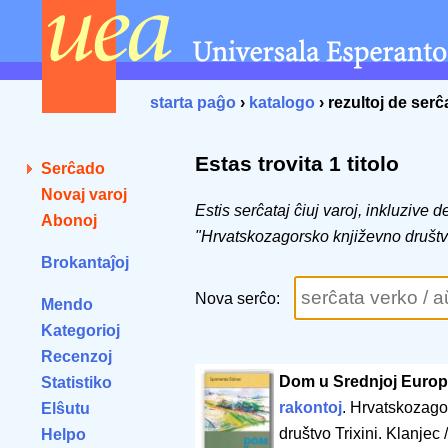
starta paĝo
›
katalogo
› rezultoj de ser
Estas trovita 1 titolo
Serĉado
Novaj varoj
Estis serĉataj ĉiuj varoj, inkluzive 
Abonoj
"Hrvatskozagorsko književno društvo
Brokantaĵoj
Nova serĉo:
Mendo
Kategorioj
Recenzoj
Dom u Srednjoj Europ
Statistiko
rakontoj
. Hrvatskozago
Elŝutu
društvo Trixini. Klanjec
Helpo